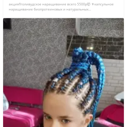
акция‼️голивудское наращивание всего 5500р🤯 ⚜капсульное
наращивание биопротеиновых и натуральных...