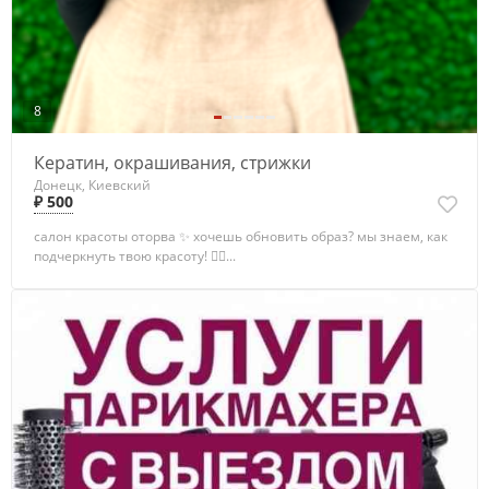
8
Кератин, окрашивания, стрижки
Донецк, Киевский
₽ 500
салон красоты оторва ✨ хочешь обновить образ? мы знаем, как
подчеркнуть твою красоту! 💇‍♀️...