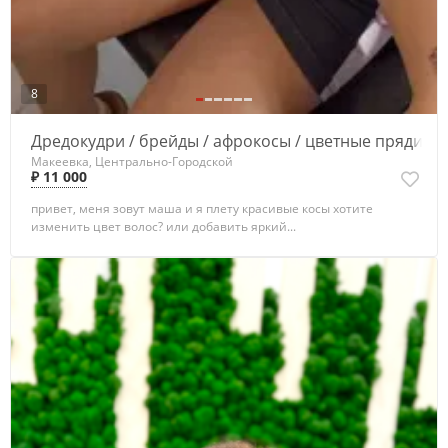
8
Дредокудри / брейды / афрокосы / цветные пряди
Макеевка, Центрально-Городской
₽ 11 000
привет, меня зовут маша и я плету красивые косы хотите
изменить цвет волос? или добавить яркий...