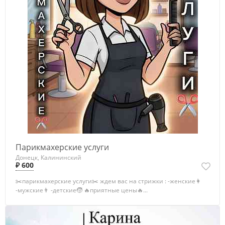
Парикмахерские услуги
Донецк, Калининский
₽ 600
✂️парикмахерские услуги✂️ ждем вас на стрижки : -женские👩
-мужские👨 -детские🧒 🔥приятные цены🔥...