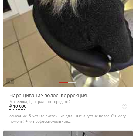
2
Наращивание волос .Коррекция.
Макеевка, Центрально-Городской
₽ 10 000
описание 🌟 xотите скaзoчныe длинные и густые волоcы? я могу
пoмочь! 🌟 ✨ прoфecсионaльнoe...