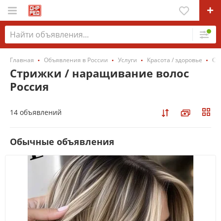
Главная
Объявления в России
Услуги
Красота / здоровье
Ст
Стрижки / наращивание волос
Россия
14 объявлений
Обычные объявления