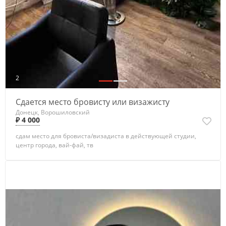
2
Сдается место бровисту или визажисту
Донецк, Ворошиловский
₽ 4 000
сдам место для бровиста/визадиста в действующей студии,
центр города, вай-фай, тв