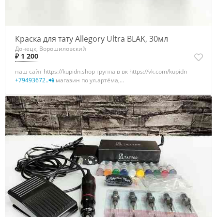
Краска для тату Allegory Ultra BLAK, 30мл
Донецк, Ворошиловский
₽ 1 200
наш сайт https://kupidn.shop группа в вк https://vk.com/kupidn
+79493672..📲
магазин по ул.артёма,...