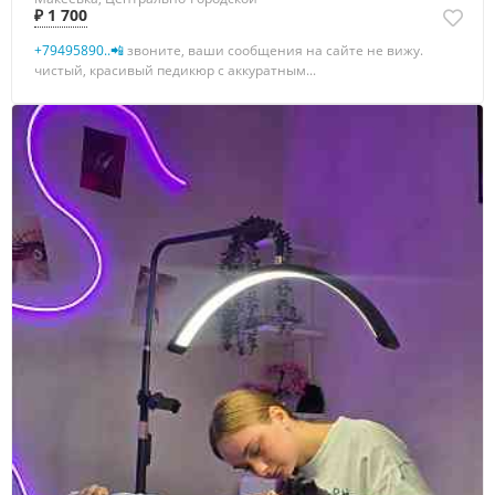
₽ 1 700
+79495890..📲
звоните, ваши сообщения на сайте не вижу.
чистый, красивый педикюр с аккуратным...