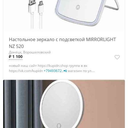
Настольное зеркало с подсветкой MIRRORLIGHT
NZ 520
Донецк, Ворошиловский
₽ 1 100
новый наш сайт https://kupidn.shop группа в вк
https://vk.com/kupidn
+79493672..📲
магазин по ул....