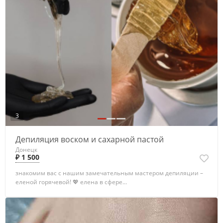
3
Депиляция воском и сахарной пастой
Донецк
₽ 1 500
знакомим вас с нашим замечательным мастером депиляции –
еленой горячевой! 💖 елена в сфере...