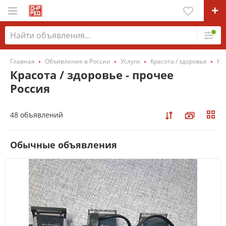
Главная
Объявления в России
Услуги
Красота / здоровье
Кр
Красота / здоровье - прочее
Россия
48 объявлений
Обычные объявления