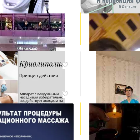
Макеевка, Центрально-Горо
₽ 1 000
Ручной массаж в Дон
Донецк, Калининский
₽ 1 900
ж лица
, Ворошиловский
0
ат для коррекции фигуры
а, Центрально-Городской
00