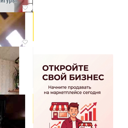
дской
ецке