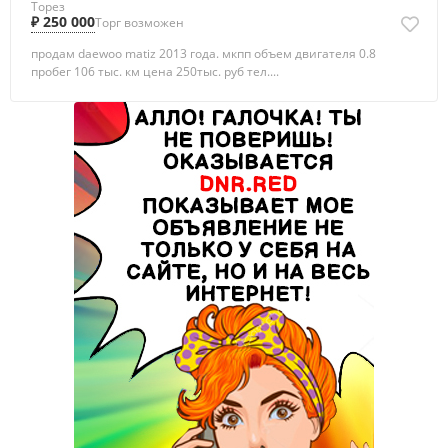
Торез
₽ 250 000
Торг возможен
продам daewoo matiz 2013 года. мкпп объем двигателя 0.8
пробег 106 тыс. км цена 250тыс. руб тел....