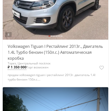
8
Volkswagen Tiguan I Рестайлинг 2013г., Двигатель
1.4L Турбо бензин (150л.с.) Автоматическая
коробка
Торез, Центральный посёлок
₽ 1 350 000
Торг возможен
продам volkswagen tiguan i рестайлинг 2013г. двигатель 1.4l
турбо бензин 150л.с....