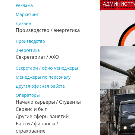
Реклама
₽ 100 000
По 
Маркетинг
Дизайн
Производство / энергетика
Производство
Энергетика
Требуется с
Cекретариат / АХО
Администра
Донецк
Cекретари / офис-менеджеры
₽ 48 000
Менеджеры по персоналу
Другая офисная работа
Операторы
Начало карьеры / Студенты
Сервис и быт
Работа авт
Другие сферы занятий
Мариуполь
₽ 100 000
По 
Банки / финансы /
страхование