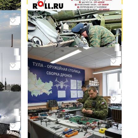
дования
Работа в новом ресторане
Донецк
₽ 100 000
ования
Сварщик Рем техники сво
Донецк
₽ 310 000
 сво