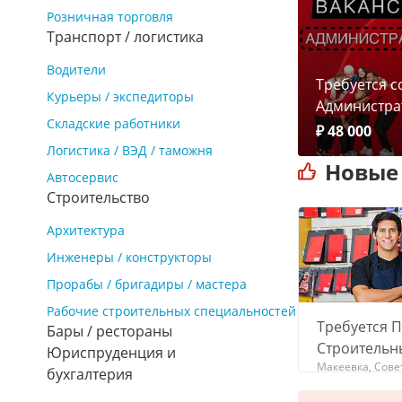
Розничная торговля
Транспорт / логистика
Водители
Требуется с
Курьеры / экспедиторы
Администра
Складские работники
₽ 48 000
Логистика / ВЭД / таможня
Новые
Автосервис
Строительство
Архитектура
Инженеры / конструкторы
Прорабы / бригадиры / мастера
Рабочие строительных специальностей
Требуется 
Бары / рестораны
Строительн
Юриспруденция и
Макеевка, Сове
бухгалтерия