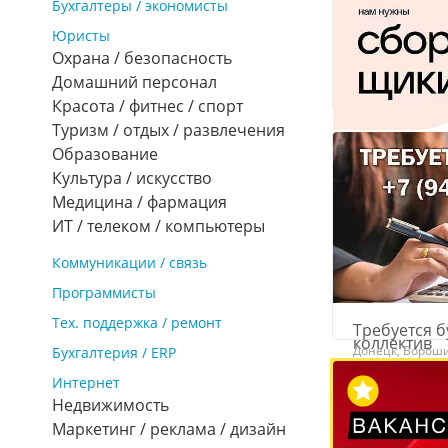
Бухгалтеры / экономисты
Юристы
₽ 40 000
Охрана / безопасность
Домашний персонал
Красота / фитнес / спорт
Туризм / отдых / развлечения
Образование
Культура / искусство
Медицина / фармация
ИТ / телеком / компьютеры
Коммуникации / связь
3
Программисты
Требуются 
Тех. поддержка / ремонт
Требуется б
коллектив
Донецк, Ворош
Бухгалтерия / ERP
Донецк, Ленин
Интернет
₽ 50 000
Недвижимость
Маркетинг / реклама / дизайн