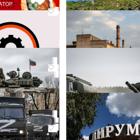
результатам собеседования
₽ 100 000
По результатам собесе
Работа
отрудник
Луганск
тор
₽ 70 000
По результатам собесед
ослесаря
Охранник в роту охрану на
Донецк
₽ 350 000
результатам собеседования