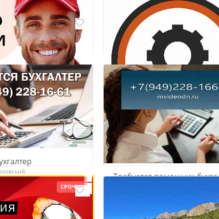
работа автослесаря на сто
сотрудники в дружный
ухгалтер
Донецк, Калининский
иловский
Требуется помощник бухга
ский
₽ 100 000
по первичной документац
СРОЧНО
Донецк, Ворошиловский