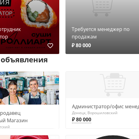
отрудник
Требуется менеджер по
тор
продажам
₽ 80 000
 объявления
Администратор/офис мене
Продавец
Донецк, Ворошиловский
₽ 80 000
ый Магазин
тский