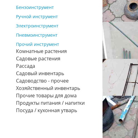
Бензоинструмент
2
Ручной инструмент
Продам блю
Электроинструмент
Донецк
₽ 1 500
Пневмоинструмент
Торг
Прочий инструмент
2
Комнатные растения
Переходник
Садовые растения
Продам кон
на 273 мм
Рассада
Донецк
Донецк, Ленин
Садовый инвентарь
₽ 1 000
Садоводство - прочее
₽ 800
Хозяйственный инвентарь
Прочие товары для дома
Продукты питания / напитки
Посуда / кухонная утварь
Конфорки и