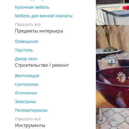
Кухонная мебель
Мебель для ванной комнаты
Показать все
Предметы интерьера
Освещение
Текстиль
Декор окон
Строительство / ремонт
Вентиляция
Сантехника
Отопление
8
Электрика
Еврокуб 100
Пиломатериалы
техн.
Показать все
Донецк, Будённ
Инструменты
₽ 12 000