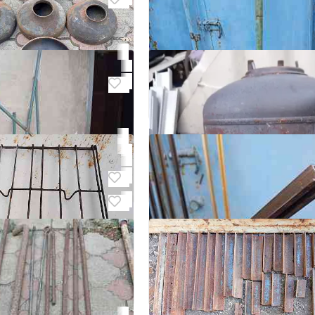
до на ножке
5
 концентрический 108
Трубы
фетницу
18,20,24,28,32,40,42,44,50,5
ский
и др.
Донецк, Ленинский
₽ 50
3
Труба фильтр для скважин
Донецк, Ленинский
₽ 1 000
 решетка