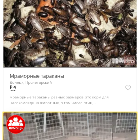
Мраморные тараканы
Донецк, Пролетарский
₽ 4
мраморные тараканы разных размеров. это кopм для
наceкомoядных животных, в том числе птиц....