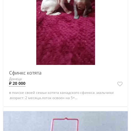
Сфинкс котята
Донецк
₽ 20 000
в поиске своей семьи котята канадского сфинкса .мальчики
.возраст: 2 месяца.лоток освоен на 5+...