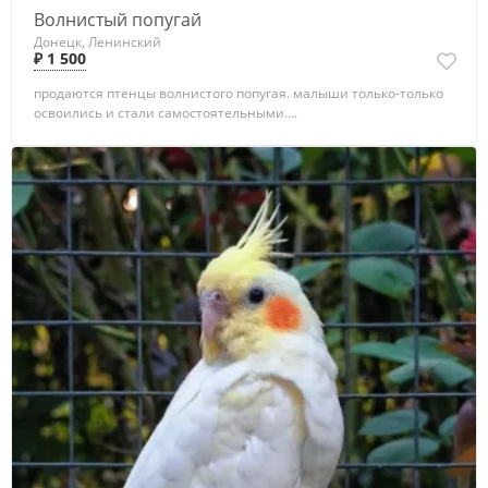
Волнистый попугай
Донецк, Ленинский
₽ 1 500
продаются птенцы волнистого попугая. малыши только-только
освоились и стали самостоятельными....