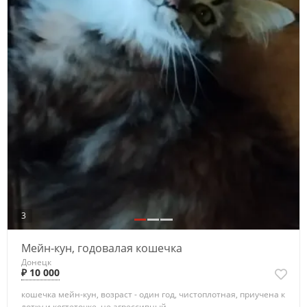
3
Мейн-кун, годовалая кошечка
Донецк
₽ 10 000
кошечка мейн-кун, возраст - один год, чистоплотная, приучена к
лотку и когтеточке, не агрессивный...