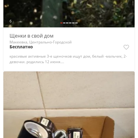
6
Щенки в свой дом
Макеевка, Центрально-Городской
Бесплатно
красивые активные 3-е щеночков ищут дом, белый -мальчик, 2-
девочки. родились 12 июня....