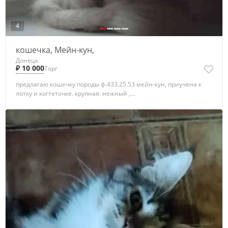
4
кошечка, Мейн-кун,
Донецк
₽ 10 000
Торг
предлагаю кошечку породы ф.433.25.53 мейн-кун, приучена к
лотку и когтеточке. крупная. нежный ,...