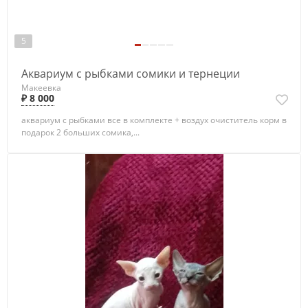
5
Аквариум с рыбками сомики и тернеции
Макеевка
₽ 8 000
аквариум с рыбками все в комплекте + воздух очиститель корм в
подарок 2 больших сомика,...