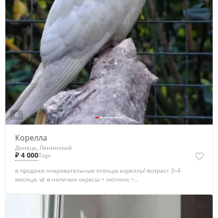
6
Корелла
Донецк, Ленинский
₽ 4 000
Торг
в продаже очаровательные птенцы кореллы! возраст 3–4
месяца. 🌿 в наличии окрасы: • лютино; •...