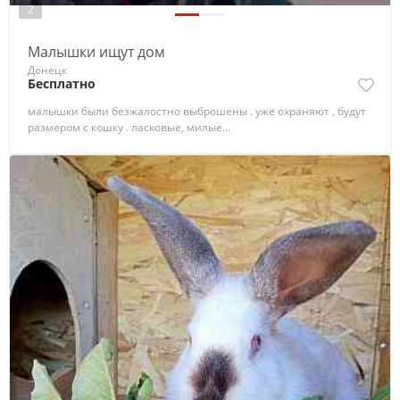
2
Малышки ищут дом
Донецк
Бесплатно
малышки были безжалостно выброшены . уже охраняют , будут
размером с кошку . ласковые, милые...