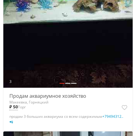
3
Продам аквариумное хозяйство
Макеевка, Горняцкий
₽ 50
Торг
продам 3 больших аквариума со всем содержимым
+79494312..
📲