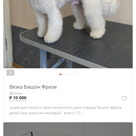
6
Вязка Бишон Фризе
Донецк
₽ 10 000
ищем для нашего замечательного умки породы бишон фризе
даму! наш мальчик молодой - всего 1.5...