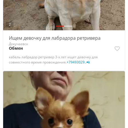
2
Ищем девочку для лабрадора ретривера
Докучаевск
Обмен
кабель лабрадор ретривер 3-х лет ищет девочку для
совместного время провождения.
+79493029..📲