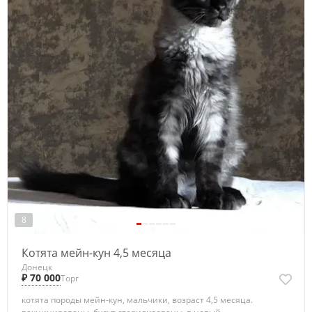
8
Котята мейн-кун 4,5 месяца
Донецк
₽ 70 000
Торг
котята породы мейн-кун, мальчики, возраст 4,5 месяца.