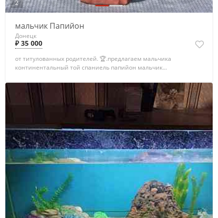
2
мальчик Папийон
Донецк
₽ 35 000
от титулованных родителей. 🏆.предлагаем мальчика
континентальный той спаниель папийон мальчик...