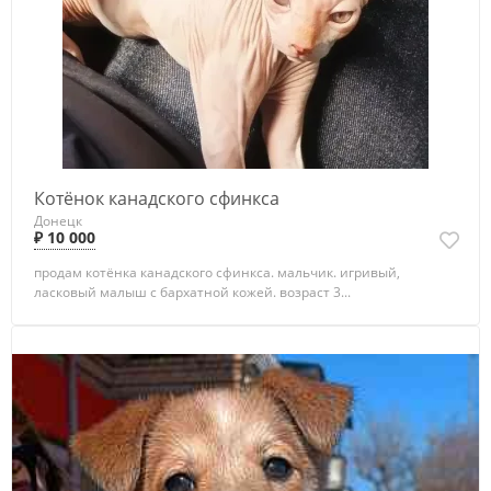
Котёнок канадского сфинкса
Донецк
₽ 10 000
продам котёнка канадского сфинкса. мальчик. игривый,
ласковый малыш с бархатной кожей. возраст 3...