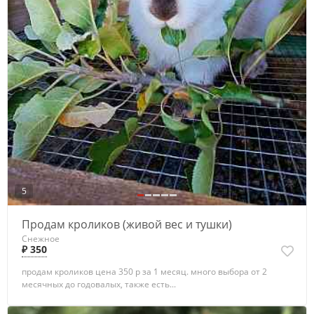
5
Продам кроликов (живой вес и тушки)
Снежное
₽ 350
продам кроликов цена 350 р за 1 месяц. много выбора от 2
месячных до годовалых, также есть...