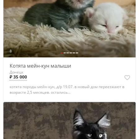
8
Котята мейн-кун малыши
Донецк
₽ 35 000
котята породы мейн-кун, д/р 19.07. в новый дом переезжают в
возрасте 2,5 месяцев. остались...