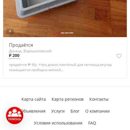
4
Продаётся
Донецк, Ворошиловский
₽ 200
продаётся 💸 б/у 📌эко домик плетёный для питомца,внутрь
помещается свободно мягкий...
Карта сайта
Карта регионов
Контакты
Объявления
Услуги
Блог
О компании
Условия использования
FAQ