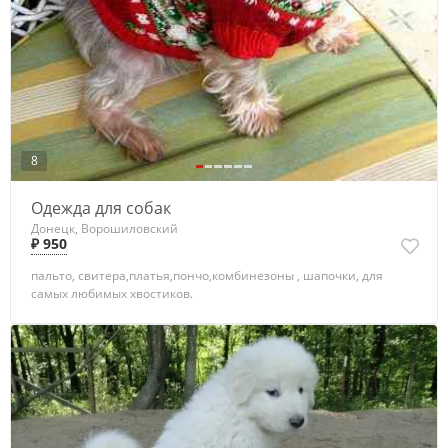
8
Одежда для собак
Донецк, Ворошиловский
₽ 950
пальто, свитера,платья,пончо,комбинезоны , шапочки, для
самых любимых хвостиков.