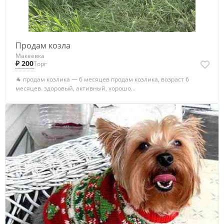
Продам козла
Макеевка
₽ 200
Торг
🐐 продам козлика — 6 месяцев продам козлика, возраст 6
месяцев. здоровый, активный, хорошо...