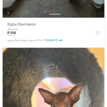
5
Куры бентамок
Донецк
₽ 550
куры бентамок цена 550
+79496470..📲