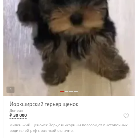
4
Йоркширский терьер щенок
Донецк
₽ 30 000
миленький щеночек йорк,с шикарным волосом,от выставочных
родителей ркф с оценкой отлично.