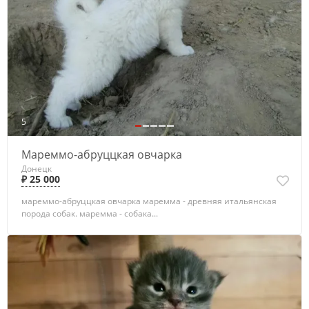
5
Мареммо-абруццкая овчарка
Донецк
₽ 25 000
мареммо-абруццкая овчарка маремма - древняя итальянская
порода собак. маремма - собака...