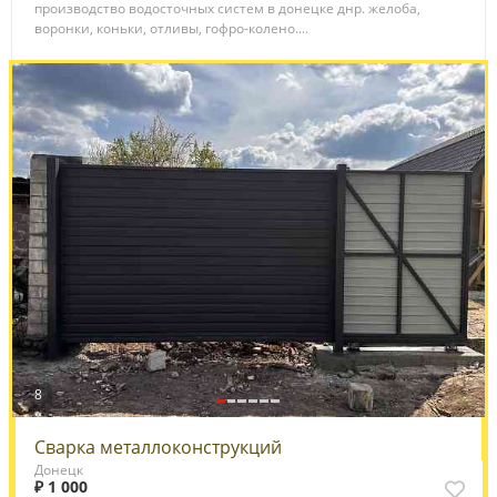
производство водосточных систем в донецке днр. желоба,
воронки, коньки, отливы, гофро-колено....
8
Сварка металлоконструкций
Донецк
₽ 1 000