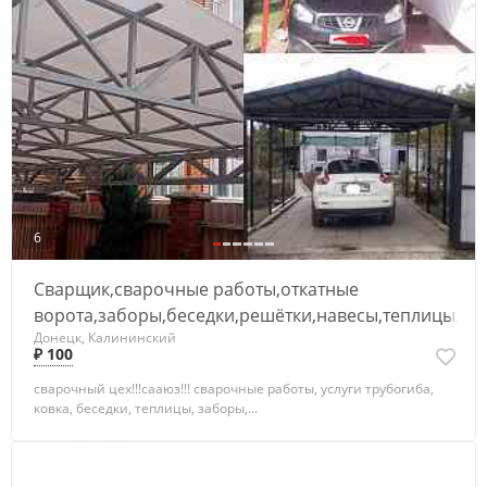
6
Сварщик,сварочные работы,откатные
ворота,заборы,беседки,решётки,навесы,теплицы,ков
Донецк, Калининский
₽ 100
сварочный цех!!!сааюз!!! сварочные работы, услуги трубогиба,
ковка, беседки, теплицы, заборы,...