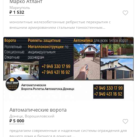
Марко Атлант
Мариуполь
₽ 1 532
монолитные железобетонные ребристые перекрытия с
внешним армированием стальным тонкостенным...
Автоматические ворота
Донецк, Ворошиловский
₽ 5 000
предлагаем современные и надежные системы ограждения для
вашего дома и бизнеса в донецке,...