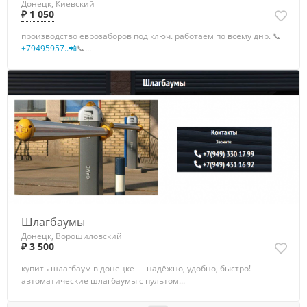
Донецк, Киевский
₽ 1 050
производство еврозаборов под ключ. работаем по всему днр. 📞
+79495957..📲
📞...
Шлагбаумы
Донецк, Ворошиловский
₽ 3 500
купить шлагбаум в донецке — надёжно, удобно, быстро!
автоматические шлагбаумы с пультом...