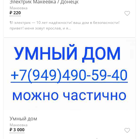
Электрик Макеевка / Донецк
Макеевка
₽ 220
🔌 электрик — 10 лет надёжности! ваш дом в безопасности!
привет! меня зовут ярослав, и я...
Умный дом
Макеевка
₽ 3 000