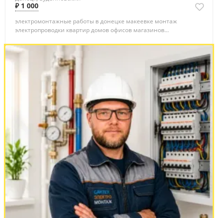
₽ 1 000
электpoмонтажные paботы в донецке макеевке монтаж
элeктрoпрoвoдки квapтиp дoмoв офисов магазинов...