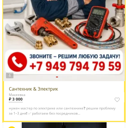
6
Сантехник & Электрик
Макеевка
₽ 3 000
нужен мастер по электрике или сантехнике❓ решим проблему
за 1–3 дня❗️ ✅ работаем без посредников...