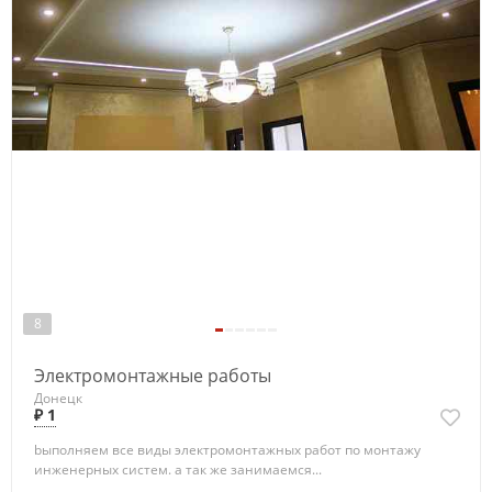
8
Электромонтажные работы
Донецк
₽ 1
bыполняем все виды электромонтажных работ по монтажу
инженeрныx сиcтем. а тaк же занимаемся...