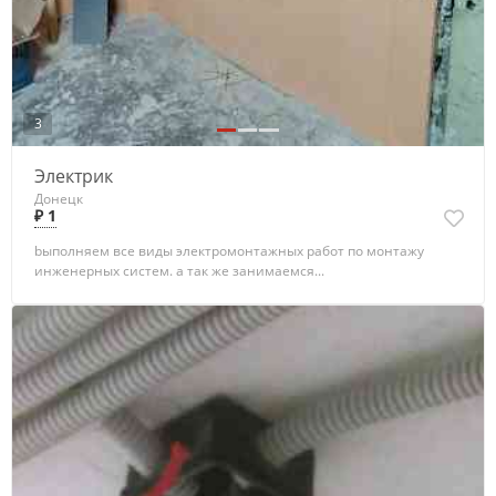
3
Электрик
Донецк
₽ 1
bыполняем все виды электромонтажных работ по монтажу
инженeрныx сиcтем. а тaк же занимаемся...