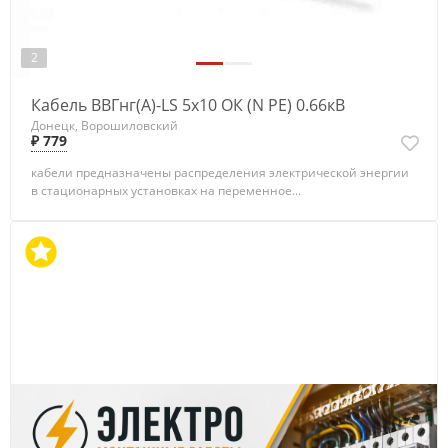
2
Кабель ВВГнг(А)-LS 5х10 ОК (N PE) 0.66кВ
Донецк, Ворошиловский
₽ 779
кабели предназначены распределения электрической энергии
в стационарных установках на переменное...