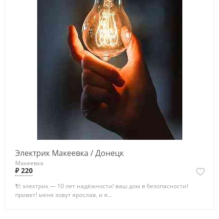
Электрик Макеевка / Донецк
Макеевка
₽ 220
🔌 электрик — 10 лет надёжности! ваш дом в безопасности!
привет! меня зовут ярослав, и я...