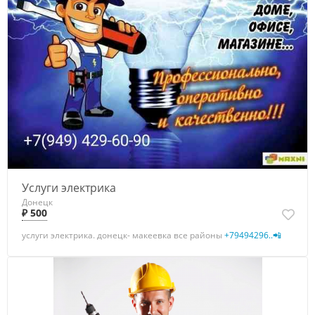
Услуги электрика
Донецк
₽ 500
услуги электрика. донецк- макеевка все районы
+79494296..📲