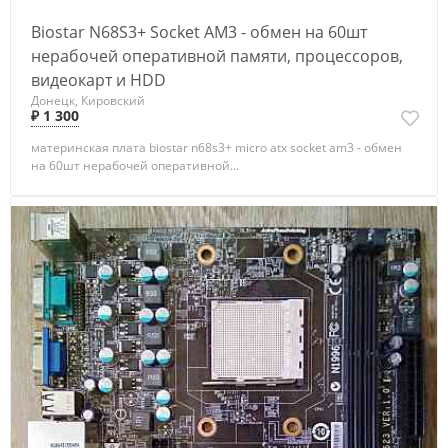
Biostar N68S3+ Socket AM3 - обмен на 60шт
нерабочей оперативной памяти, процессоров,
видеокарт и HDD
Донецк, Кировский
₽ 1 300
материнская плата biostar n68s3+ micro atx socket am3 - обмен
на 60шт нерабочей оперативной...