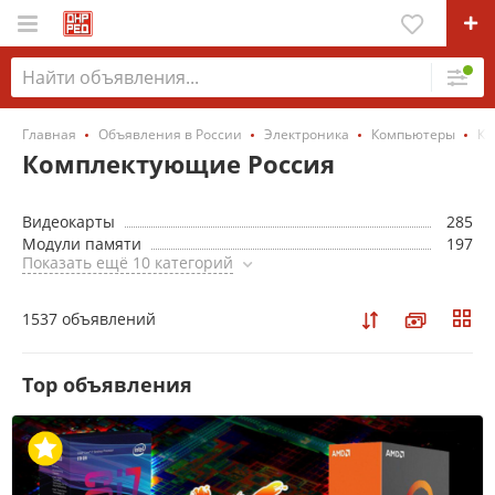
Главная
Объявления в России
Электроника
Компьютеры
Ко
Комплектующие Россия
Видеокарты
285
Модули памяти
197
Показать ещё 10 категорий
1537 объявлений
Top объявления