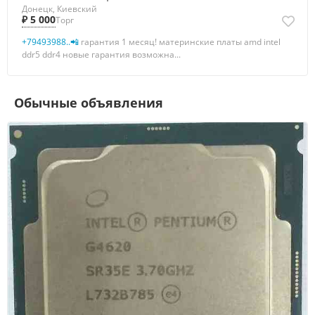
Донецк, Киевский
₽ 5 000
Торг
+79493988..📲
гарантия 1 месяц! материнские платы amd intel
ddr5 ddr4 новые гарантия возможна...
Обычные объявления