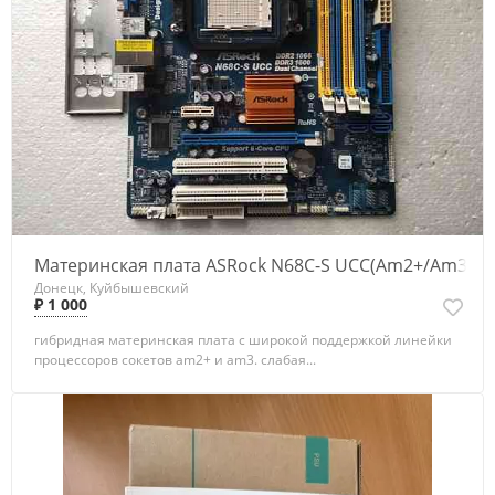
Материнская плата ASRock N68C-S UCC(Am2+/Am3)
Донецк, Куйбышевский
₽ 1 000
гибридная материнская плата с широкой поддержкой линейки
процессоров сокетов am2+ и am3. слабая...