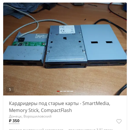
5
Кардридеры под старые карты - SmartMedia,
Memory Stick, CompactFlash
Донецк, Ворошиловский
₽ 350
продаю внутренний кардридер — под установку в 3.5" отсек