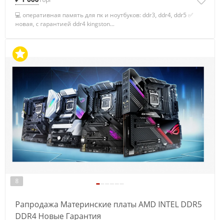
💻 оперативная память для пк и ноутбуков: ddr3, ddr4, ddr5 ✅
новая, с гарантией ddr4 kingston...
8
Рапродажа Материнские платы AMD INTEL DDR5
DDR4 Новые Гарантия