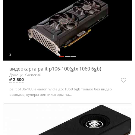
3
видеокарта palit p106-100(gtx 1060 6gb)
Донецк, Киевский
₽ 2 500
palit p106-100 аналог nvidia gtx 1060 6gb только без видео
выходов, кулеры вентиляторы на...