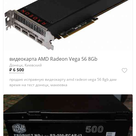
видеокарта AMD Radeon Vega 56 8Gb
Донецк, Киевский
₽ 6 500
продаю исправную видеокарту amd radeon vega 56 8gb дам
время на тест донецк, макеевка