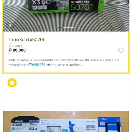
3
Inno3d rtx5070ti
Донецк
₽ 80 000
карта идеальная.продаю так как нужны деньги.все вопросы по
телефону
+79498151..📲
звоните в любое...