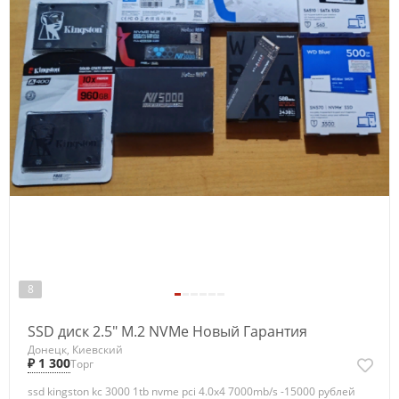
8
SSD диск 2.5" M.2 NVMe Новый Гарантия
Донецк, Киевский
₽ 1 300
Торг
ssd kingston kc 3000 1tb nvme pci 4.0x4 7000mb/s -15000 рублей