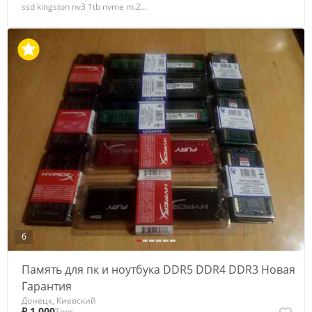
ssd kingston nv3 1tb nvme m.2...
6
Память для пк и ноутбука DDR5 DDR4 DDR3 Новая
Гарантия
Донецк, Киевский
₽ 1 000
Торг