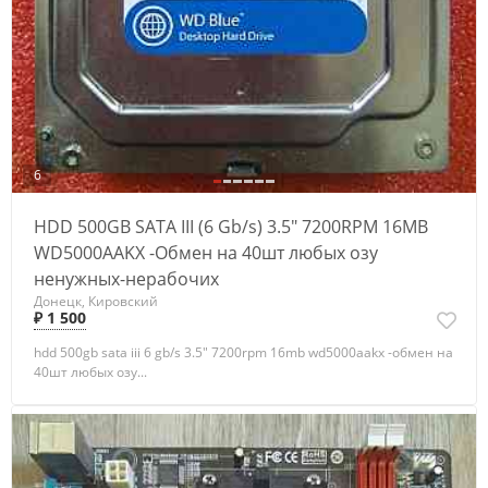
6
HDD 500GB SATA III (6 Gb/s) 3.5" 7200RPM 16MB
WD5000AAKX -Обмен на 40шт любых озу
ненужных-нерабочих
Донецк, Кировский
₽ 1 500
hdd 500gb sata iii 6 gb/s 3.5" 7200rpm 16mb wd5000aakx -обмен на
40шт любых озу...