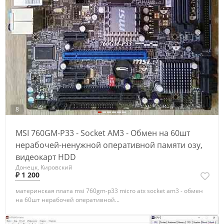
8
MSI 760GM-P33 - Socket AM3 - Обмен на 60шт
нерабочей-ненужной оперативной памяти озу,
видеокарт HDD
Донецк, Кировский
₽ 1 200
материнская плата msi 760gm-p33 micro atx socket am3 - обмен
на 60шт нерабочей оперативной...