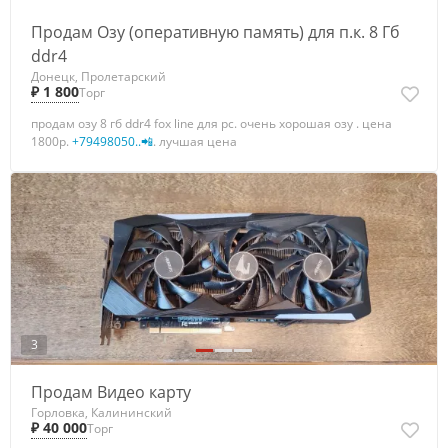
Продам Озу (оперативную память) для п.к. 8 Гб
ddr4
Донецк, Пролетарский
₽ 1 800
Торг
продам озу 8 гб ddr4 fox line для pc. очень хорошая озу . цена
1800р.
+79498050..📲
. лучшая цена
3
Продам Видео карту
Горловка, Калининский
₽ 40 000
Торг