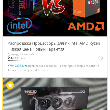
Распродажа Процессоры для пк Intel AMD Ryzen
Низкая цена Новый Гарантия
Донецк, Киевский
₽ 4 000
Торг
+79493988..📲
возможна доставка на все процессоры гарантия
1месяц! amd ryzen ddr 5 amd...