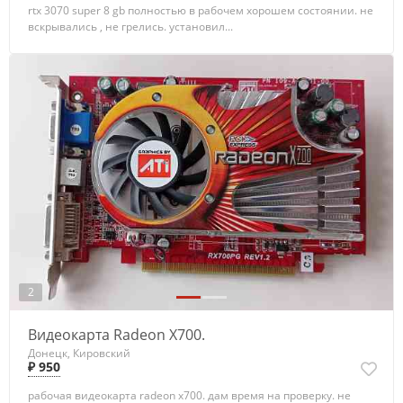
rtx 3070 super 8 gb полностью в рабочем хорошем состоянии. не
вскрывались , не грелись. установил...
2
Видеокарта Radeon X700.
Донецк, Кировский
₽ 950
рабочая видеокарта radeon x700. дам время на проверку. не