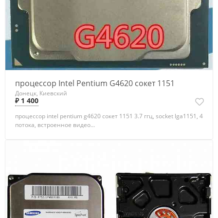
процессор Intel Pentium G4620 сокет 1151
Донецк, Киевский
₽ 1 400
процессор intel pentium g4620 сокет 1151 3.7 ггц, socket lga1151, 4
потока, встроенное видео...