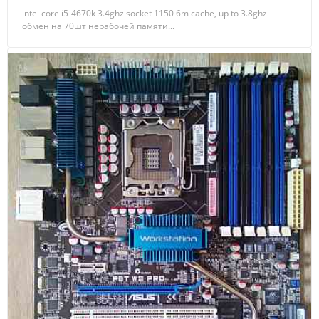
intel core i5-4670k 3.4ghz socket 1150 6m cache, up to 3.8ghz -
обмен на 70шт нерабочей памяти...