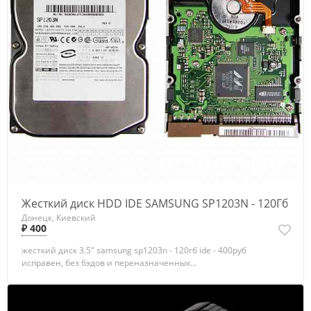
Жесткий диск HDD IDE SAMSUNG SP1203N - 120Гб
Донецк, Киевский
₽ 400
жесткий диск 3.5" samsung sp1203n - 120гб ide - 400руб
исправен, без бэдов и переназначенных...