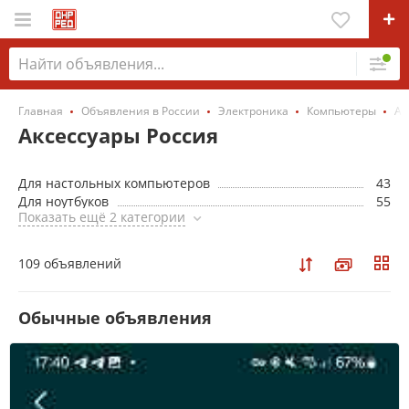
Главная
Объявления в России
Электроника
Компьютеры
Ак
Аксессуары Россия
Для настольных компьютеров
43
Для ноутбуков
55
Показать ещё 2 категории
109 объявлений
Обычные объявления