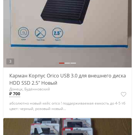
3
Карман Корпус Orico USB 3.0 для внешнего диска
HDD SSD 2.5" Новый
Донецк, Будённовский
₽ 700
абсолютно новый кейс orico ! поддерживаемая емкость до 4-5 тб
цвет: черный, розовый новый...