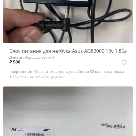
Блок питания для нетбука Asus AD82000 19v 1.85a
Донецк, Ворошиловский
₽ 500
напряжение 19 вольт мощность устройства 33 ватт сила тока а
1.58 а есть много чего другого...