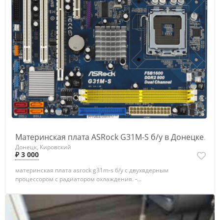
Материнская плата ASRock G31M-S б/у в Донецке.
Донецк, Кировский
₽ 3 000
материнская плата asrock g31m-s б/у c двухядерным
процессором с радиатором охлаждения. -...