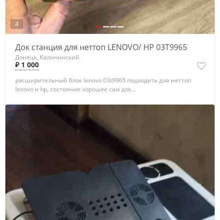
4
Док станция для неттоп LENOVO/ HP 03T9965
Донецк, Калининский
₽ 1 000
расширительный блок lenovo 03t9965 подходить для неттоп
lenovo и hp, состояние хорошее сам док...