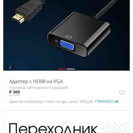
2
Адаптер с HDMI на VGA
Горловка, Центрально-Городской
₽ 300
адаптер конвертер с hdmi на vga. цена- 300 руб.
+79493637..📲