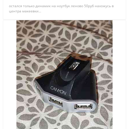
остался только динамик на ноутбук леново 50руб нахожусь в
центра макеевки...