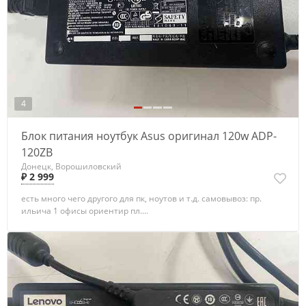
4
Блок питания ноутбук Asus оригинал 120w ADP-
120ZB
Донецк, Ворошиловский
₽ 2 999
есть много чего другого для пк, ноутов и т.д. самовывоз: пр.
ильича 1 офисы ориентир пл....