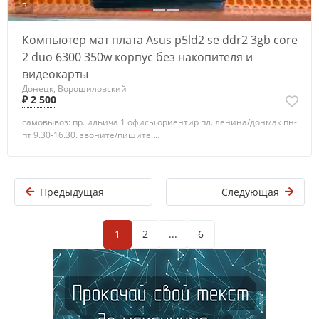
3
Компьютер мат плата Asus p5ld2 se ddr2 3gb core
2 duo 6300 350w корпус без накопителя и
видеокарты
Донецк, Ворошиловский
₽ 2 500
самовывоз: пр. ильича 1 офисы ориентир пл. ленина/донмак пн-
пт 9.30-16.30. звоните/пишите....
Предыдущая
Следующая
1
2
...
6