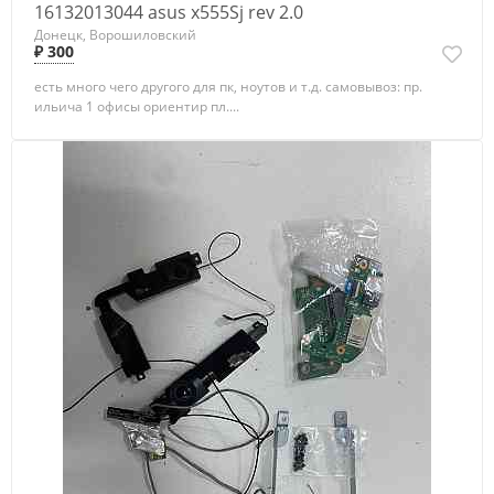
16132013044 asus x555Sj rev 2.0
Донецк, Ворошиловский
₽ 300
есть много чего другого для пк, ноутов и т.д. самовывоз: пр.
ильича 1 офисы ориентир пл....