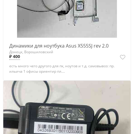
Динамики для ноутбука Asus X555SJ rev 2.0
Донецк, Ворошиловский
₽ 400
есть много чего другого для пк, ноутов и т.д. самовывоз: пр.
ильича 1 офисы ориентир пл....