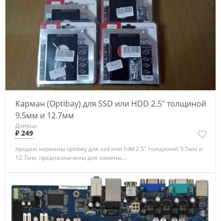
Карман (Optibay) для SSD или HDD 2.5" толщиной
9.5мм и 12.7мм
Донецк
₽ 249
продаю карманы optibay для ssd или hdd 2.5" толщиной 9.5мм и
12.7мм, предназначены для замены...