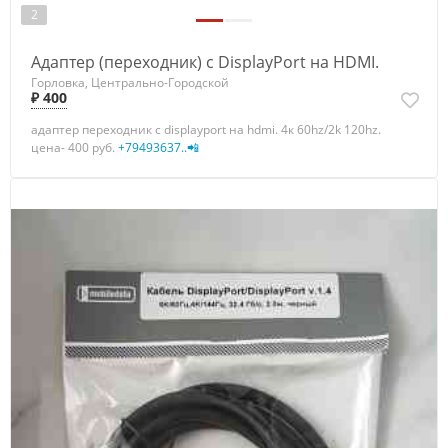
2
Адаптер (переходник) с DisplayPort на HDMI.
Горловка, Центрально-Городской
₽ 400
адаптер переходник с displayport на hdmi. 4к 60hz/2k 120hz.
цена- 400 руб.
+79493637..📲