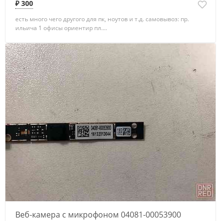
₽ 300
есть много чего другого для пк, ноутов и т.д. самовывоз: пр.
ильича 1 офисы ориентир пл....
Веб-камера с микрофоном 04081-00053900