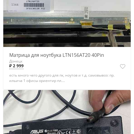
Матрица для ноутбука LTN156AT20 40Pin
Донецк
₽ 2 999
есть много чего другого для пк, ноутов и т.д. самовывоз: пр.
ильича 1 офисы ориентир пл....