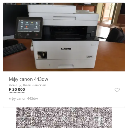
Мфу canon 443dw
Донецк, Калининский
₽ 30 000
мфу canon 443dw