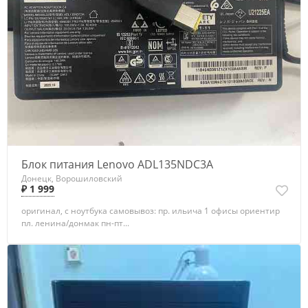
Блок питания Lenovo ADL135NDC3A
Донецк, Ворошиловский
₽ 1 999
оригинал, с ноутбука самовывоз: пр. ильича 1 офисы ориентир
пл. ленина/донмак пн-пт...