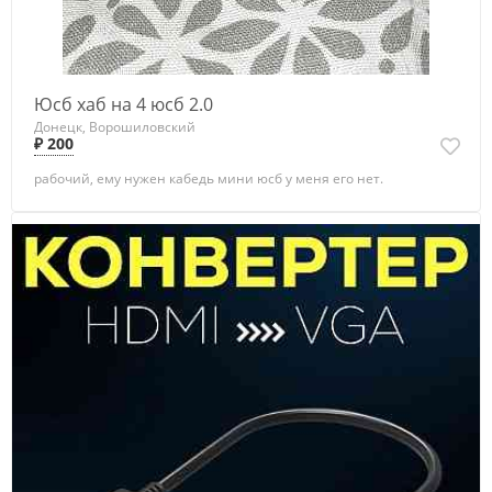
Юсб хаб на 4 юсб 2.0
Донецк, Ворошиловский
₽ 200
рабочий, ему нужен кабедь мини юсб у меня его нет.