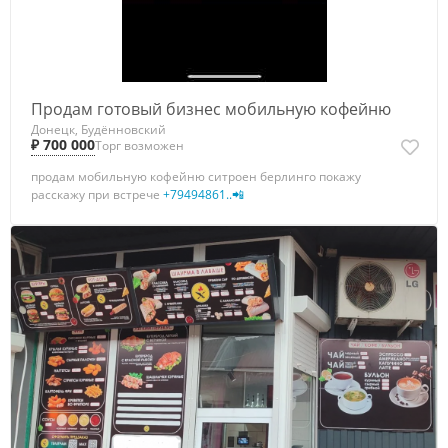
Продам готовый бизнес мобильную кофейню
Донецк, Будённовский
₽ 700 000
Торг возможен
продам мобильную кофейню ситроен берлинго покажу
расскажу при встрече
+79494861..📲