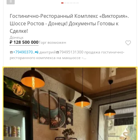
8
Гостинично-Ресторанный Комплекс «Виктория».
Шоссе Ростов - Донецк! Документы Готовы к
Сделке!
Донецк
₽ 128 500 000
Торг возможен
☎️
+79490370..📲
дмитрий☎️79495131300 продажа гостинично-
ресторанного комплекса на макшоссе –...