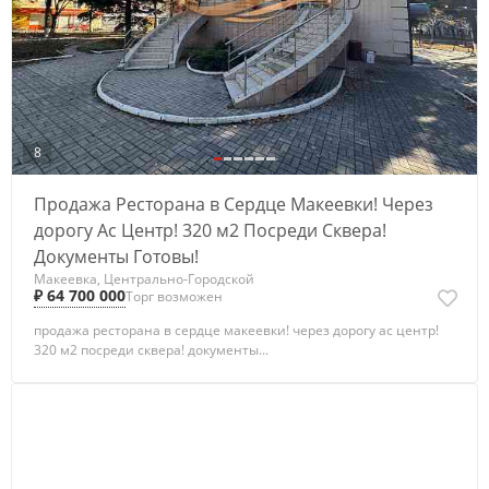
8
Продажа Ресторана в Сердце Макеевки! Через
дорогу Ас Центр! 320 м2 Посреди Сквера!
Документы Готовы!
Макеевка, Центрально-Городской
₽ 64 700 000
Торг возможен
продажа ресторана в сердце макеевки! через дорогу ас центр!
320 м2 посреди сквера! документы...