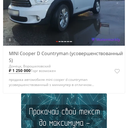
8
MINI Cooper D Countryman (усовершенствованный
S)
Донецк, Ворошиловский
₽ 1 250 000
Торг возможен
продажа автомобиля mini cooper d countryman
усовершенствованный s миникупер в отличном...