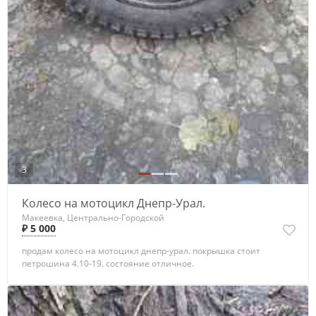
3
Колесо на мотоцикл Днепр-Урал.
Макеевка, Центрально-Городской
₽ 5 000
продам колесо на мотоцикл днепр-урал. покрышка стоит
петрошина 4.10-19. состояние отличное.