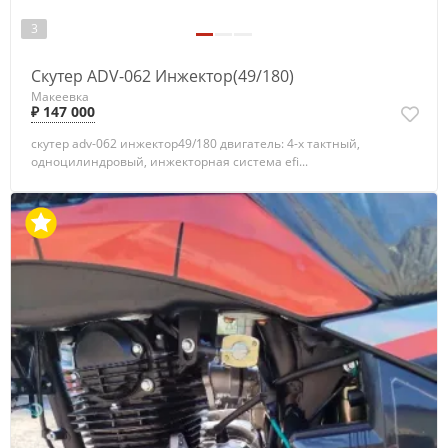
3
Скутер ADV-062 Инжектор(49/180)
Макеевка
₽ 147 000
скутер adv-062 инжектор49/180 двигатель: 4-х тактный,
одноцилиндровый, инжекторная система efi...