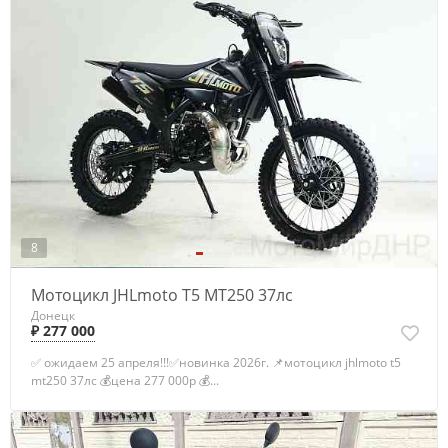
8
Мотоцикл JHLmoto T5 MT250 37лс
Донецк
₽ 277 000
✅ ожидаем 25 апреля!!!✅новинка 2026г. 📌мотоцикл jhlmoto t5
mt250 37лс 💰цена 277 000р 💰...