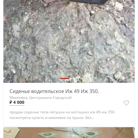
2
Сиденье водительское Иж 49 Иж 350.
Макеевка, Центрально-Городской
₽ 4 000
продам седенье типа лягушка на мотоцикл иж 49-иж 350.
посмотреть-купить в макеевке на пушке. без...