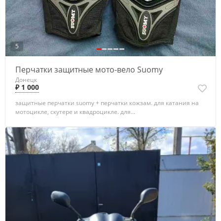
5
Перчатки защитные мото-вело Suomy
Донецк
₽ 1 000
защитные перчатки suomy + перчатки кожзам. для катания на
мотоцикле, скутере и квадроцикле. для...