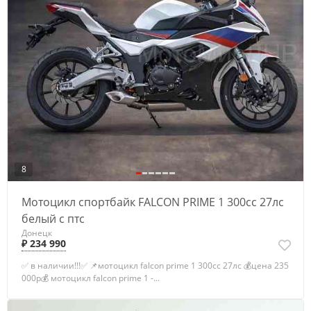
8
Мотоцикл спортбайк FALCON PRIME 1 300сс 27лс
белый с птс
Донецк
₽ 234 990
✅ в наличии!!!✅ 📌мотоцикл falcon prime 1 300сс 27лс 💰цена 235
000р💰 мотоцикл falcon prime 1 -...