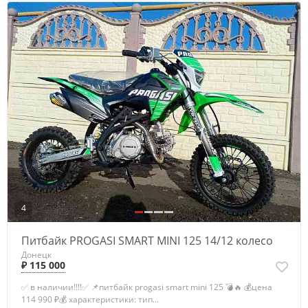
4
Питбайк PROGASI SMART MINI 125 14/12 колесо
Донецк
₽ 115 000
✅ в наличии!!!!✅ 📌питбайк progasi smart mini 125 💣🔥 💰цена
114 990 ₽💰 характеристики: тип...