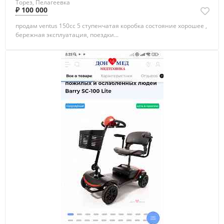
Торез, Пелагеевка
₽ 100 000
продам ventus 150cc 5 ступенчатая коробка состояние хорошее ,
бережная эксплуатация, поездки...