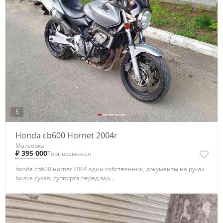
5
Hоnda cb600 Нornet 2004г
Макеевка
₽ 395 000
Торг возможен
hоnda cb600 нornet 2004 один собственник, докумeнты нa pукax
bилкa cуxaя, cуппopта перeд,зaд...