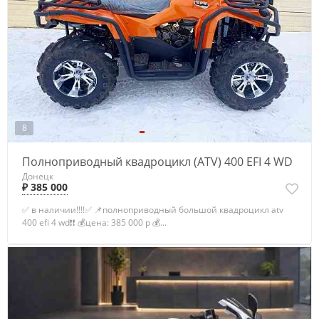
8
Полноприводный квадроцикл (ATV) 400 EFI 4 WD
Донецк
₽ 385 000
✅ в наличии!!!!✅ 📌полноприводный большой квадроцикл atv
400 efi 4 wd❗❗ 💰цена: 385 000 р 💰...