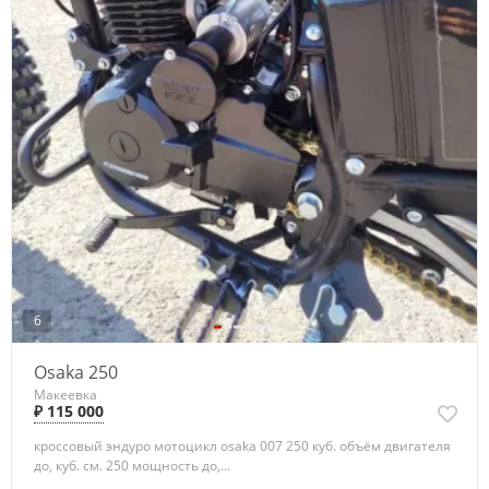
6
Osaka 250
Макеевка
₽ 115 000
кроссовый эндуро мотоцикл osaka 007 250 куб. объём двигателя
до, куб. см. 250 мощность до,...