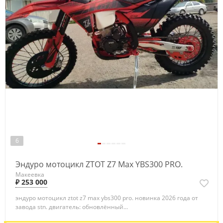
6
Эндуро мотоцикл ZTOT Z7 Max YBS300 PRO.
Макеевка
₽ 253 000
эндуро мотоцикл ztot z7 max ybs300 pro. новинка 2026 года от
завода stn. двигатель: обновлённый...