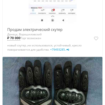
Продам электрический скутер
Донецк, Ворошиловский
₽ 70 000
Торг возможен
новый скутер ,не использовался, устойчивый, кресло
поворачивается для удобства.
+79493285..📲