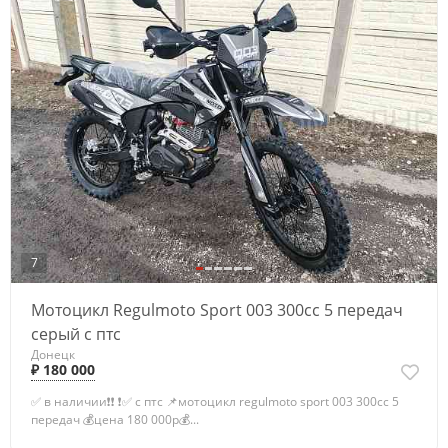
7
Мотоцикл Regulmoto Sport 003 300сс 5 передач
серый с птс
Донецк
₽ 180 000
✅ в наличии❗❗ ❗✅ с птс 📌мотоцикл regulmoto sport 003 300сс 5
передач 💰цена 180 000р💰...