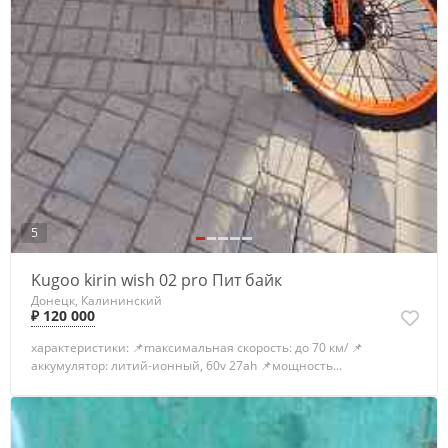
5
Kugoo kirin wish 02 pro Пит байк
Донецк, Калининский
₽ 120 000
харaктeриcтики: 📌mаксимaльная скорость: до 70 км/ 📌
аккумулятор: литий-ионный, 60v 27аh 📌мощность...