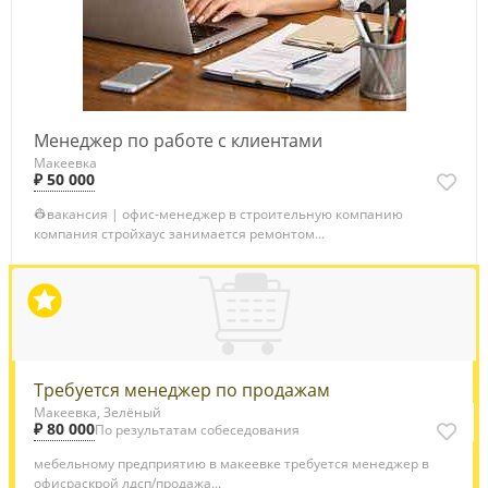
Менеджер по работе с клиентами
Макеевка
₽ 50 000
👷вакансия | офис-менеджер в строительную компанию
компания стройхаус занимается ремонтом...
Требуется менеджер по продажам
Макеевка, Зелёный
₽ 80 000
По результатам собеседования
мебельному предприятию в макеевке требуется менеджер в
офисраскрой лдсп/продажа...