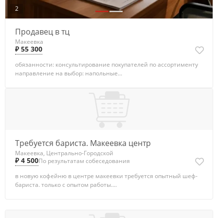
2
Продавец в тц
Макеевка
₽ 55 300
обязанности: консультирование покупателей по ассортименту
направление на выбор: напольные...
Требуется бариста. Макеевка центр
Макеевка, Центрально-Городской
₽ 4 500
По результатам собеседования
в новую кофейню в центре макеевки требуется опытный шеф-
бариста. только с опытом работы....