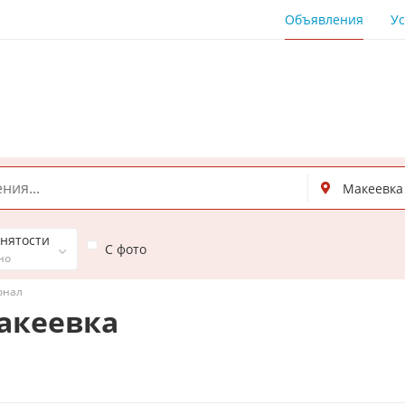
Объявления
Ус
анятости
С фото
но
онал
акеевка