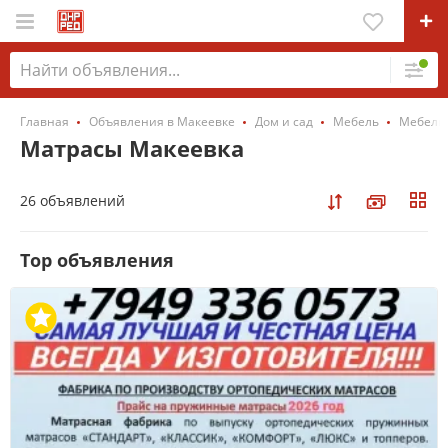
Главная
Объявления в Макеевке
Дом и сад
Мебель
Мебель 
Матрасы Макеевка
26 объявлений
Top объявления