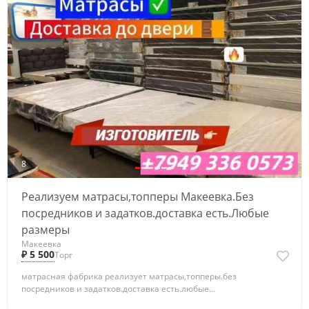
8
Реализуем матрасы,топперы Макеевка.Без
посредников и задатков.доставка есть.Любые
размеры
Макеевка
₽ 5 500
Торг
матрасная фабрика реализует матрасы,топперы.без
посредников и задатков.доставка есть.любые...