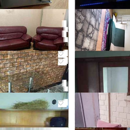
5
 под телевизор
а, Центрально-Городской
м мягкая мебель
Мебель в гостиную о
а, Центрально-Городской
Макеевка
0
₽ 50 000
Торг
0
Торг
3
ект мягкой мебели
Продам диван
ка
Макеевка, Зелёный
000
₽ 3 000