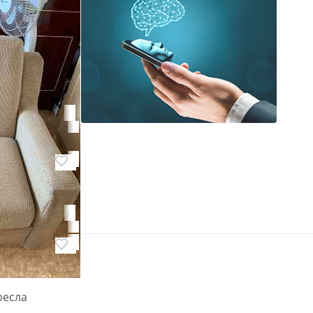
дской
ресла