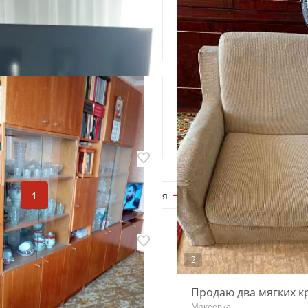
2
льный столик стеклянный
Шкаф СССР
лойный
Макеевка
а, Центрально-Городской
0
₽ 4 000
4
ая
1
2
3
Следующая
Диван
нт СССР
Макеевка, Центрально-Горо
а, Зелёный
₽ 5 000
0
ля гостиной
2
 для телевизора
Продаю два мягких к
а, Центрально-Городской
Макеевка