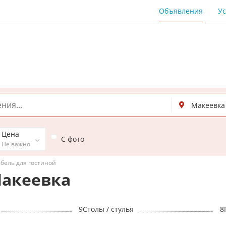
Объявления
Ус
Цена
С фото
Не важно
бель для гостиной
Макеевка
9
Столы / стулья
8