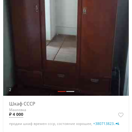
2
Шкаф СССР
Макеевка
₽ 4 000
продам шкаф времен ссср, состояние хорошее,
+380713823..📲
.