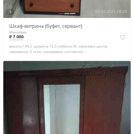
3
Шкаф-витрина (буфет, сервант)
Макеевка
₽ 7 000
высота 194,5 .ширина 72,5.глубина 36. макеевка центр.
самовынос 2 этаж ,самовывоз. состояние...