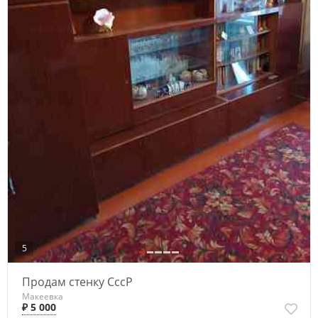
5
Продам стенку СссР
Макеевка
₽ 5 000