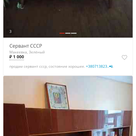
3
Сервант СССР
Макеевка, Зелёный
₽ 1 000
продам сервант ссср, состояние хорошее.
+380713823..📲
.