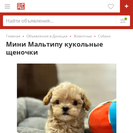
Главная
Объявления в Донецке
Животные
Собаки
Мини Мальтипу кукольные
щеночки