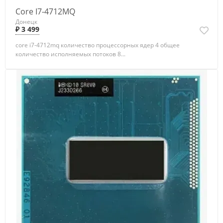
Core I7-4712MQ
Донецк
₽ 3 499
core i7-4712mq количество процессорных ядер 4 общее
количество исполняемых потоков 8...