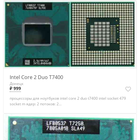
Intel Core 2 Duo T7400
Донецк
₽ 999
процессоры для ноутбуков intel core 2 duo t7400 intel socket 479
socket m ядер: 2 потоков: 2...