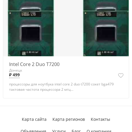
Intel Core 2 Duo T7200
Донецк
₽ 499
процессоры для ноутбука intel core 2 duo t7200 сокет bga479
тактовая частота процессора 2 мгц...
Карта сайта
Карта регионов
Контакты
Объявления
Услуги
Блог
О компании