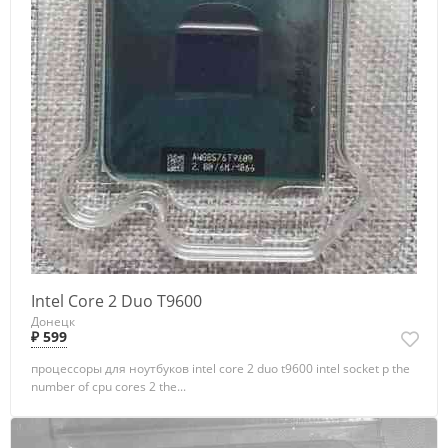
Intel Core 2 Duo T9600
Донецк
₽ 599
процессоры для ноутбуков intel core 2 duo t9600 intel socket p the
number of cpu cores 2 the...