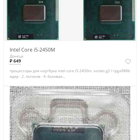
Intel Core i5-2450M
Донецк
₽ 649
процессоры для ноутбука intel core i5-2450m. socket g2 / rpga988b
ядер - 2. потоков - 4. базовая...