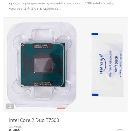
процессоры для ноутбуков intel core 2 duo т7700 intel socket p
частота: 2,4- 2.6 ггц скорость...
2
Intel Core 2 Duo Т7500
Донецк
₽ 499