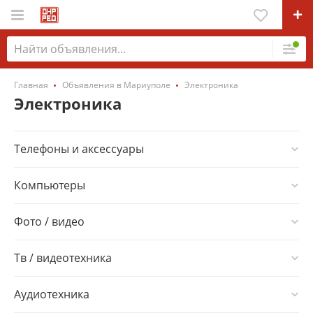
Главная
Объявления в Мариуполе
Электроника
Электроника
Телефоны и аксессуары
Аксессуары
Компьютеры
Мобильные телефоны
Настольные
Фото / видео
Сим-карты / тарифы / номера
Ноутбуки
Стационарные телефоны
Пленочные фотоаппараты
Тв / видеотехника
Планшетные компьютеры
Ремонт / прошивка
Цифровые фотоаппараты
Серверы
Blu-ray плееры
Аудиотехника
Прочие телефоны
Видеокамеры
Аксессуары
Dvd плееры