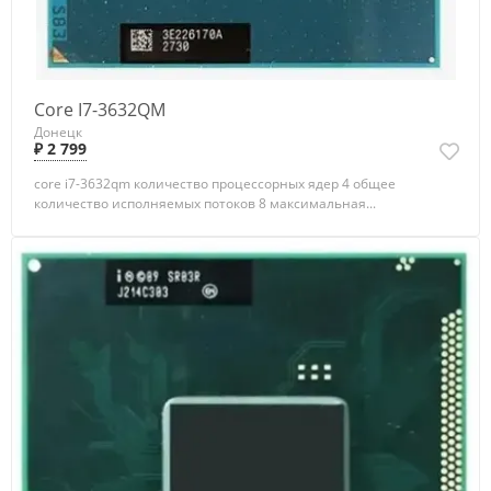
Core I7-3632QM
Донецк
₽ 2 799
core i7-3632qm количество процессорных ядер 4 общее
количество исполняемых потоков 8 максимальная...