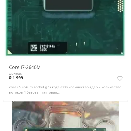
Core i7-2640M
Донецк
₽ 1 999
core i7-2640m socket g2 / rpga988b количество ядер 2 количество
потоков 4 базовая тактовая...