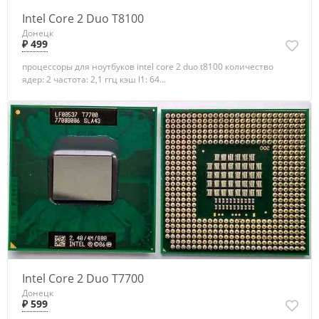
Intel Core 2 Duo T8100
Донецк
₽ 499
процессоры для ноутбуков intel core 2 duo t8100 количество
ядер: 2 частота: 2,1 ггц кэш l1: 64...
Intel Core 2 Duo Т7700
Донецк
₽ 599