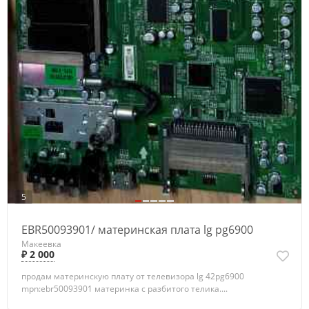
5
EBR50093901/ материнская плата lg pg6900
Макеевка
₽ 2 000
продам материнскую плату от телевизора lg 42pg6900
mpn:ebr50093901 материнка с разбитого телика....