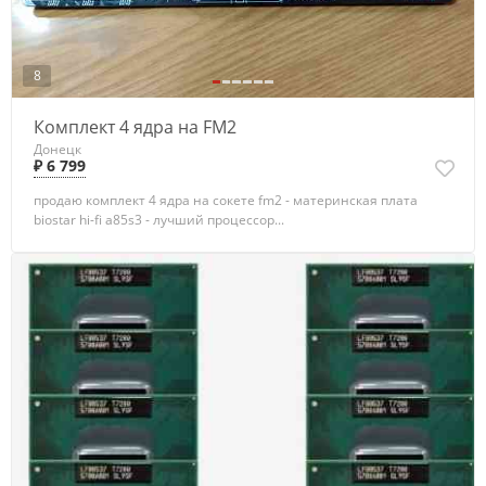
8
Комплект 4 ядра на FM2
Донецк
₽ 6 799
продаю комплект 4 ядра на сокете fm2 - материнская плата
biostar hi-fi a85s3 - лучший процессор...