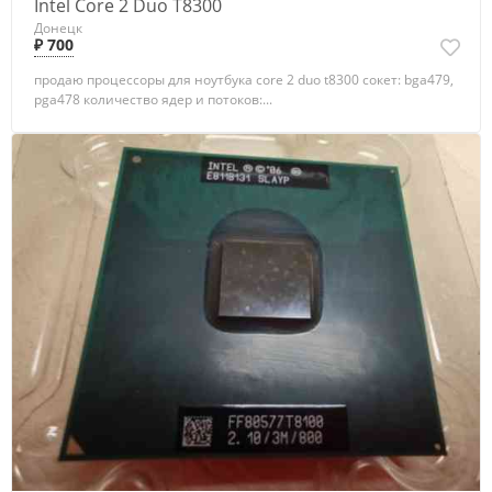
Intel Core 2 Duo T8300
Донецк
₽ 700
продаю процессоры для ноутбука core 2 duo t8300 сокет: bga479,
pga478 количество ядер и потоков:...