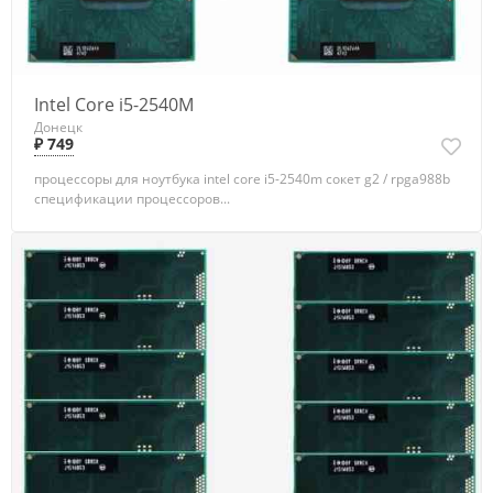
Intel Core i5-2540M
Донецк
₽ 749
процессоры для ноутбука intel core i5-2540m сокет g2 / rpga988b
спецификации процессоров...