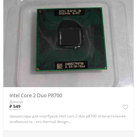
Intel Core 2 Duo Р8700
Донецк
₽ 549
процессоры для ноутбуков intel core 2 duo р8700 отличительная
особенность - это thermal design...