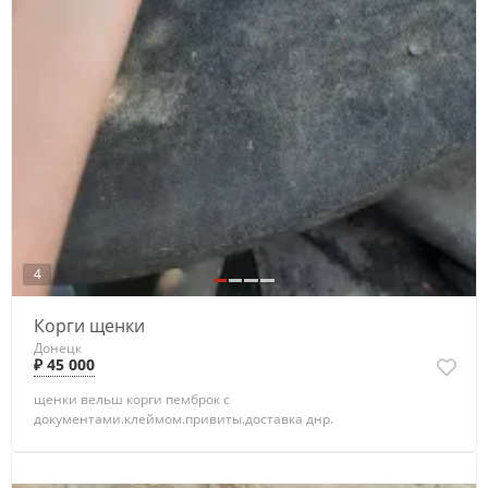
4
Корги щенки
Донецк
₽ 45 000
щенки вельш корги пемброк с
документами.клеймом.привиты.доставка днр.