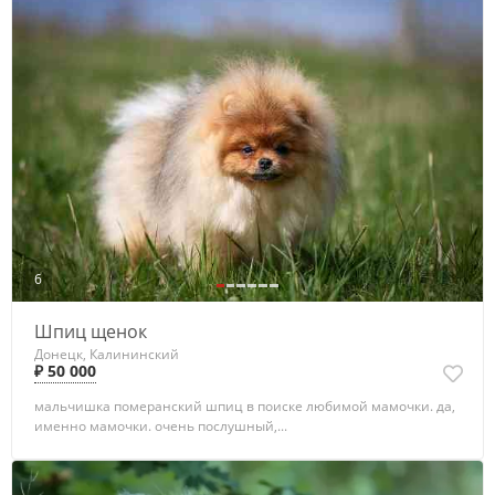
6
Шпиц щенок
Донецк, Калининский
₽ 50 000
мальчишка померанский шпиц в поиске любимой мамочки. да,
именно мамочки. очень послушный,...