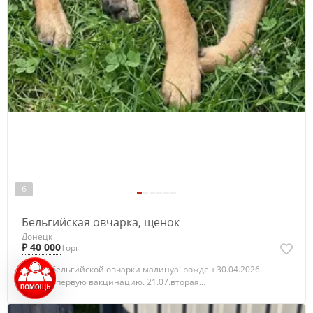
6
Бельгийская овчарка, щенок
Донецк
₽ 40 000
Торг
щенок бельгийской овчарки малинуа! рожден 30.04.2026.
прошел первую вакцинацию. 21.07.вторая...