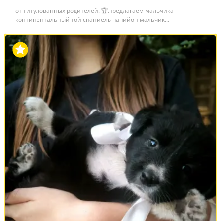
от титулованных родителей. 🏆.предлагаем мальчика
континентальный той спаниель папийон мальчик...