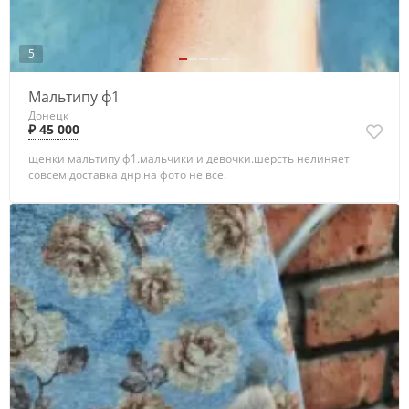
5
Мальтипу ф1
Донецк
₽ 45 000
щенки мальтипу ф1.мальчики и девочки.шерсть нелиняет
совсем.доставка днр.на фото не все.