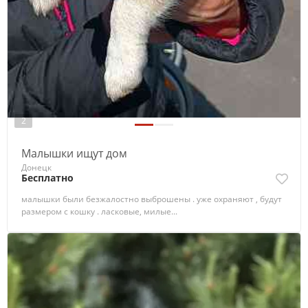
2
Малышки ищут дом
Донецк
Бесплатно
малышки были безжалостно выброшены . уже охраняют , будут
размером с кошку . ласковые, милые...