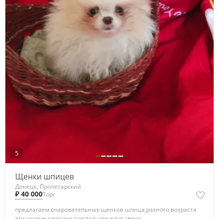
5
Щенки шпицев
Донецк, Пролетарский
₽ 40 000
Торг
предлагаем очаровательных щенков шпица разного возраста
эти милые комочки счастья уже ждут своих...