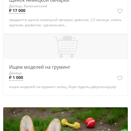
Щенок немецкой овчарки
Донецк, Калининский
₽ 17 000
продается щенок немецкой овчарки, девочка, 2,5 месяца. очень
крупная, развитая. сделаны все...
Ищем моделей на груминг
Донецк
₽ 1 000
ищем моделей на круминг шпиц, йорк пудель,цвергшнауцер