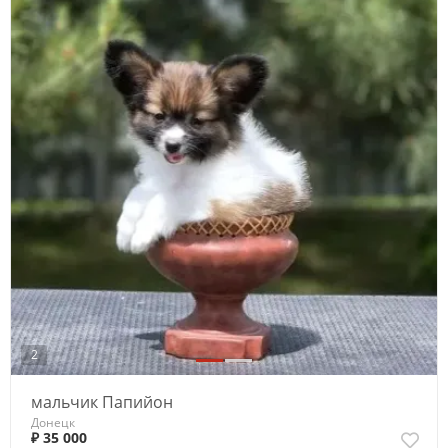
2
мальчик Папийон
Донецк
₽ 35 000