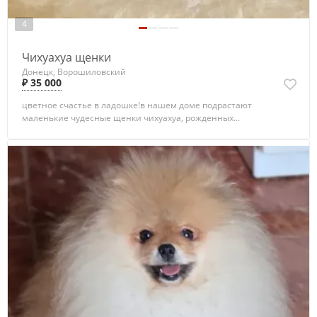
4
Чихуахуа щенки
Донецк, Ворошиловский
₽ 35 000
цветное счастье в ладошке! ​в нашем доме подрастают
маленькие чудесные щенки чихуахуа, рожденных...