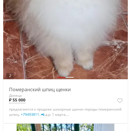
2
Померанский шпиц щенки
Донецк
₽ 55 000
предлагаются к продаже шикарные щенки породы померанский
шпиц.
+79493811..📲
д.р. 1 марта,...