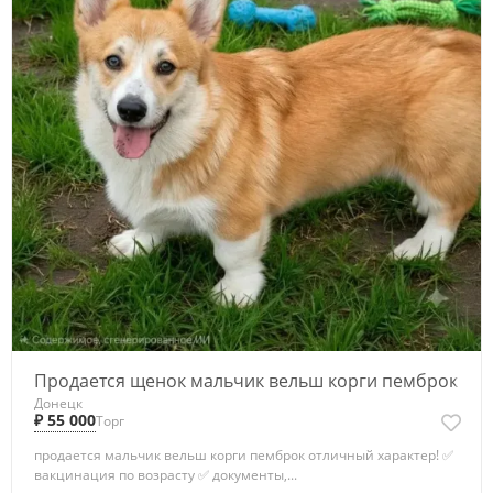
Продается щенок мальчик вельш корги пемброк
Донецк
₽ 55 000
Торг
продается мальчик вельш корги пемброк отличный характер! ✅
вакцинация по возрасту ✅ документы,...