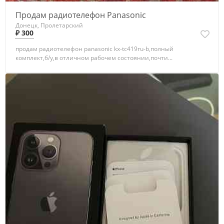
Продам радиотелефон Panasonic
Донецк, Пролетарский
₽ 300
продам радиотелефон panasonic kx-tc419ru-b,полный
комплект,б/у,в отличном рабочем состоянии,почти...