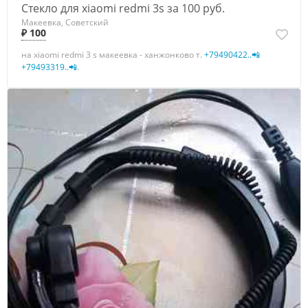
Стекло для xiaomi redmi 3s за 100 руб.
Макеевка, Советский
₽ 100
на xiaomi redmi 3 s макеевка - ханжонково т.
+79490422..📲
+79493319..📲
.