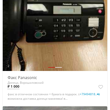
2
Факс Panasonic
Донецк, Ворошиловский
₽ 1 000
факс в отличном состоянии + бумага в подарок. ±
+79494818..📲
возможна доставка донецк-макеевка! в...