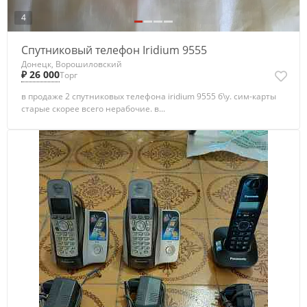
4
Спутниковый телефон Iridium 9555
Донецк, Ворошиловский
₽ 26 000
Торг
в продаже 2 спутниковых телефона iridium 9555 б\у. сим-карты
старые скорее всего нерабочие. в...