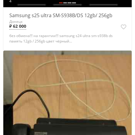
4
Samsung s25 ultra SM-S938B/DS 12gb/ 256gb
Донецк
₽ 62 000
без обмена!!! на гарантии!!! samsung s24 ultra sm-s938b ds
память 12gb / 256gb цвет чёрный...