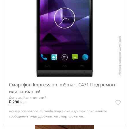
Смартфон Impression ImSmart C471 Под ремонт
или запчасти!
Донецк, Калининский
₽ 290
Торг
номер оператора miranda подключен до max присылайте
сообщение куда удобнее. на смартфоне не...