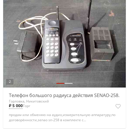
2
Телефон большого радиуса действия SENAO-258.
Горловка, Никитовский
₽ 5 000
Торг
продам или обменяю на аудио,измерительную аппаратуру,по
договорённости,senao sn-258 в комплекте с...