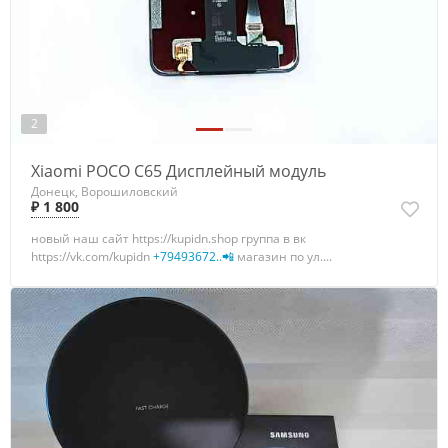
2
Xiaomi POCO C65 Дисплейный модуль
Донецк, Ворошиловский
₽ 1 800
новый наш сайт https://kupidn.shop группа в вк
https://vk.com/kupidn
+79493672..📲
магазин по ул....