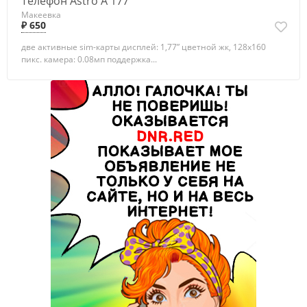
Телефон Astro A 177
Макеевка
₽ 650
две активные sim-карты дисплей: 1,77” цветной жк, 128х160
пикс. камера: 0.08мп поддержка...