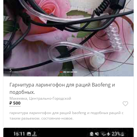
5
Гарнитура ларингофон для раций Baofeng и
подобных.
Макеевка, Центрально-Городской
₽ 500
гарнитура ларингофон для раций baofeng и подобных раций с
таким разьемом. состояние-новое.