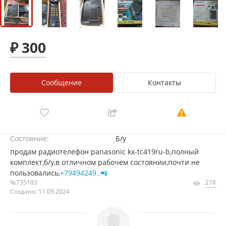
₽ 300
Сообщение
Контакты
Состояние:
Б/у
продам радиотелефон panasonic kx-tc419ru-b,полный
комплект,б/у,в отличном рабочем состоянии,почти не
пользовались,
+79494249..📲
№735103
278
Создано: 11.09.2024