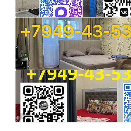
9
8
9