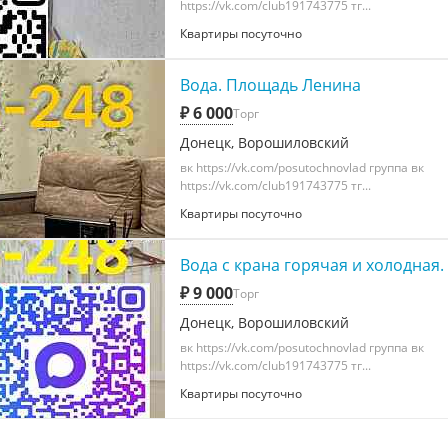
https://vk.com/club191743775 тг...
Квартиры посуточно
Вода. Площадь Ленина
₽ 6 000
Торг
Донецк, Ворошиловский
вк https://vk.com/posutochnovlad группа вк
https://vk.com/club191743775 тг...
Квартиры посуточно
Вода с крана горячая и холодная.
₽ 9 000
Торг
Донецк, Ворошиловский
вк https://vk.com/posutochnovlad группа вк
https://vk.com/club191743775 тг...
Квартиры посуточно