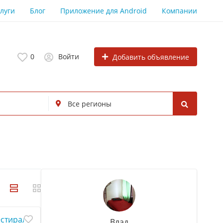
луги
Блог
Приложение для Android
Компании
0
Войти
Добавить объявление
+стиралка автомат. Пл Ленина
Влад