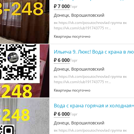
₽ 7 000
Торг
Донецк, Ворошиловский
вк https://vk.com/posutochnovlad группа вк
https://vk.com/club191743775 тг...
Квартиры посуточно
Ильича 9. Люкс! Вода с крана в л
₽ 6 000
Торг
Донецк, Ворошиловский
вк https://vk.com/posutochnovlad группа вк
https://vk.com/club191743775 тг...
Квартиры посуточно
Вода с крана горячая и холодная
₽ 6 000
Торг
Донецк, Ворошиловский
вк https://vk.com/posutochnovlad группа вк