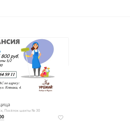
щица
к, Посёлок шахты № 30
00