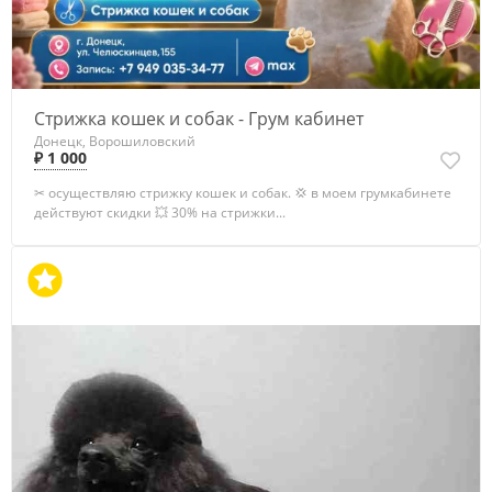
Стрижка кошек и собак - Грум кабинет
Донецк, Ворошиловский
₽ 1 000
✂ осуществляю стрижку кошек и собак. 💢 в моем грумкабинете
действуют скидки 💥 30% на стрижки...