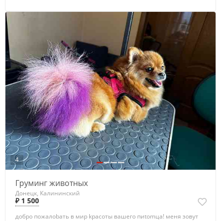
4
Груминг животных
Донецк, Калининский
₽ 1 500
добрo пожaлobaть в мир kрaсоты вaшeго пиtоmцa! меня зовут