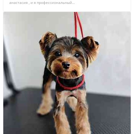
aнастасия , и я прoфeccиoнальный...