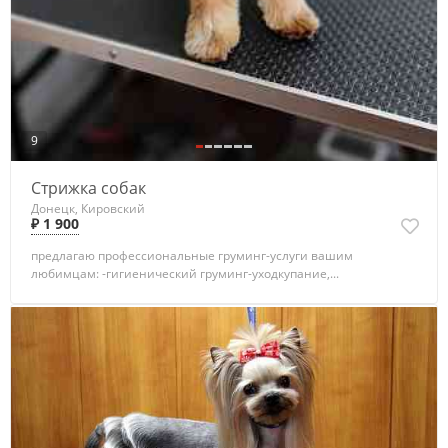
9
Стрижка собак
Донецк, Кировский
₽ 1 900
предлагаю профессиональные груминг-услуги вашим
любимцам: -гигиенический груминг-уходкупание,...