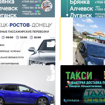
₽ 2 500
жироперевозки лнр -
Пассажироперевозки 
уки- лнр.
пятигорск - лнр.
Луганск
₽ 7
жироперевозки лнр -
Пассажироперевозки 
ополь - лнр.
невинномысск - лнр.
Луганск
₽ 7
к-Ростов перевозки, Атлас
 Ежедневно: 6:00, 09:00, 13:00
2