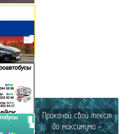
 море
кие
втомобиля на