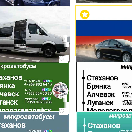
Поездки на Азовское
Донецк
а, заказ, Пассажирские
₽ 8 000
озки
 Калининский
атно
озки пассажирские
рск Варшава билеты автобус
8
ы на автобус Шахтёрск
ва Осуществ
Трансфер, пассажирс
ск
перевозки, аренда а
атно
свадьбу и торжества.
Донецк