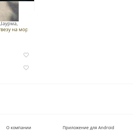
 (доставка
Шаурма,
твезу на море
О компании
Приложение для Android