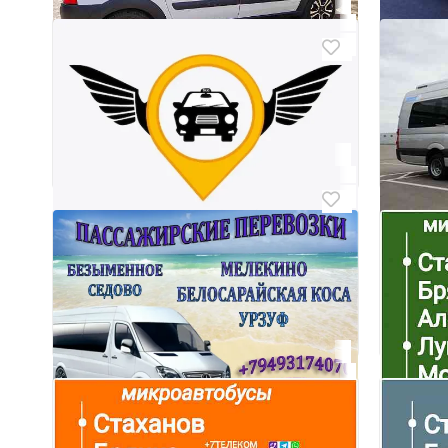
свадьбу и торжества.
Донецк
₽ 2 500
3
3
Поездки, такси перевозки Донецк,
Аренд
Макеевка, на море (Урзуф,
перев
Донецк,
Мелекино, Седово), Днр, Лнр, Рф
Донецк
₽ 1 000
Беспл
Перев
Шахтё
Билет
Варша
Достаалю в любую точку
Шахтер
Донецк, Киевский
Беспл
Поездки Седово, Безыменное,