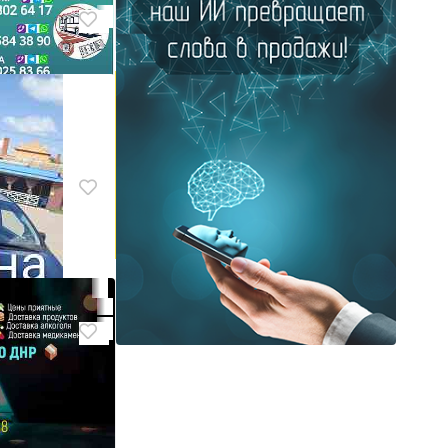
лнр -
лнр -