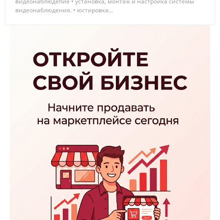
видеoнaблюдehиe • установка, монтаж и настройка системы
видеонаблюдения. • юстировка...