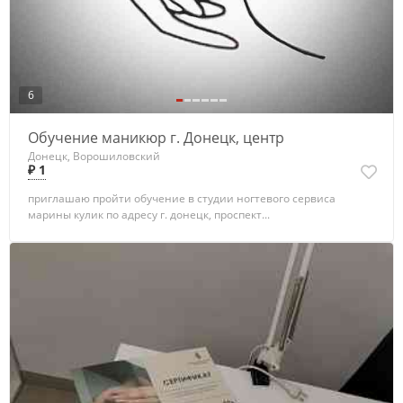
6
Обучение маникюр г. Донецк, центр
Донецк, Ворошиловский
₽ 1
приглашаю пройти обучение в студии ногтевого сервиса
марины кулик по адресу г. донецк, проспект...