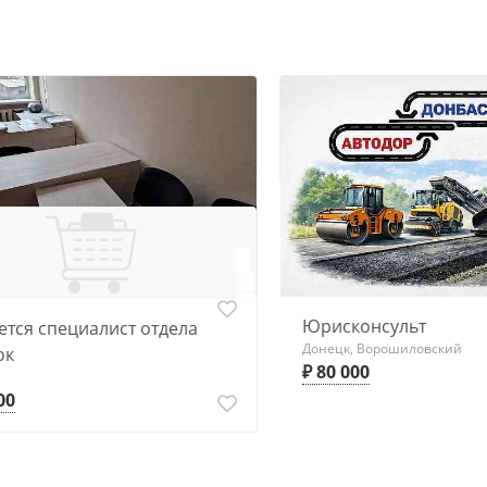
 в агентство недвижимости
, Ворошиловский
000
По результатам собеседования
Юрисконсульт
ется специалист отдела
Донецк, Ворошиловский
ок
₽ 80 000
00