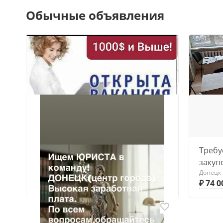
Обычные объявления
2
Юрист
Донецк
₽ 150 
Требу
закуп
Донецк
₽ 74 0
Требуется риэлтор
Донецк, Ворошиловский
₽ 200 000