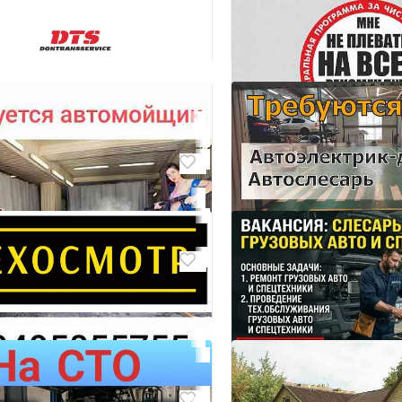
а автослесаря
Механик в рембат
оль
Донецк
000
₽ 555 000
По результатам собеседования
ется автослесарь на
вой сервис
 Калининский
4
Ищем сотрудников в 
автомоек neptun. Ст
000
Требуется автослесар
официальный высоки
автоэлектрик-диагно
Донецк
Донецк, Калининский
₽ 70 000
₽ 120 000
По результатам
сия эксперт тех осмотр
Автослесарь
00