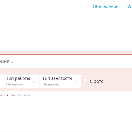
Объявления
Ус
Тип работы
Тип занятости
С фото
Не важно
Не важно
ика
Автосервис