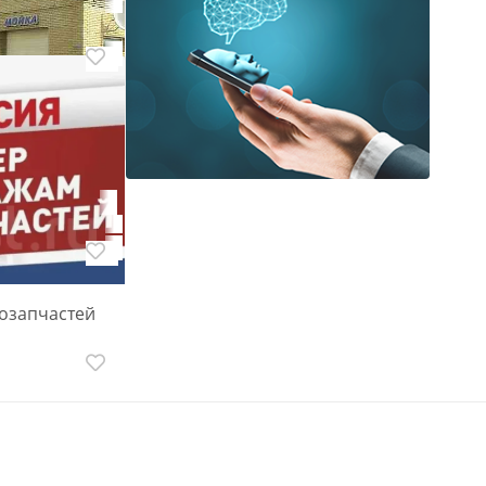
ики
озапчастей