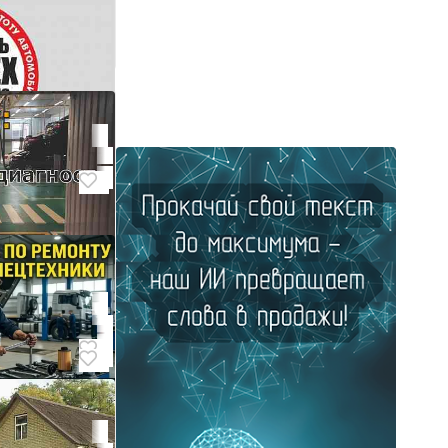
сеть
абильный,
ь,
й доход.
ст
 собеседования