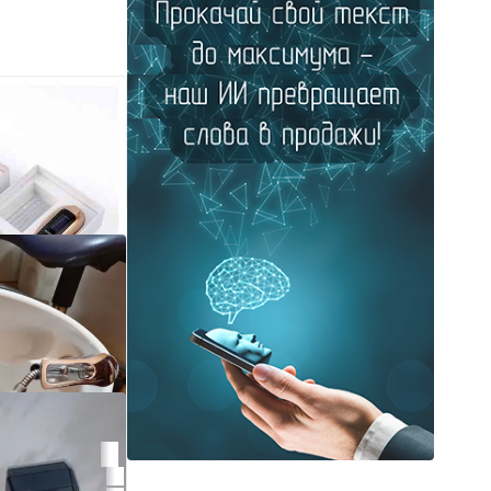
еский
9