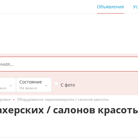
Объявления
Ус
Состояние
С фото
жно
Не важно
оровье
Оборудование парикмахерских / салонов красоты
ерских / салонов красоты