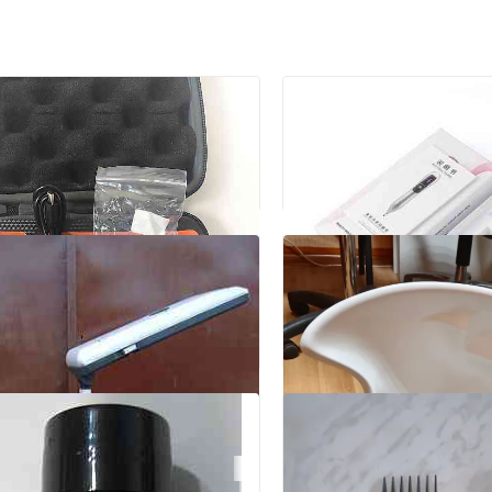
Коагулятор косметич
машинка Ninja Pro 2
Модель: B-LMH20030
уляторная
Донецк, Ворошиловский
, Ворошиловский