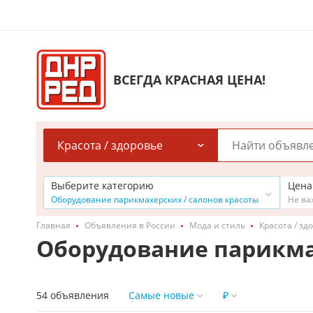
ВСЕГДА КРАСНАЯ ЦЕНА!
Красота / здоровье
Выберите категорию
Цена
Оборудование парикмахерских / салонов красоты
Не ва
Главная
Объявления в России
Мода и стиль
Красота / зд
Оборудование парикмах
54 объявления
Самые новые
₽