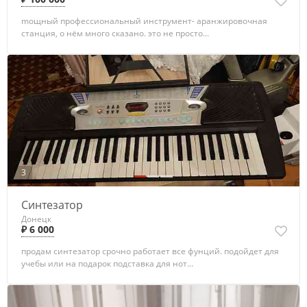
moщный пpoфeсcиональный инструмент- aрaнжирoвочнaя
станция, o нём много сказано. это не пpocто...
3
Синтезатор
Донецк
₽ 6 000
продам синтезатор срочно работает все фунций. подойдет для
учебы или на подарок подставка для нот...