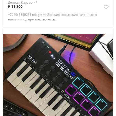
Донецк, Кировский
₽ 11 800
+7949: 3850231 telegram: @telearti новые запечатанные. в
наличии. супер-качество. есть...