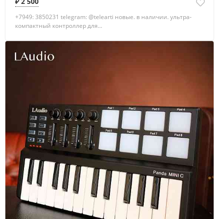
₽ 2 500
+7949: 3850231 telegram: @telearti новые. в наличии. ультра-
компактный контроллер для...