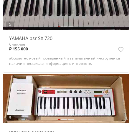
5
YAMAHA psr SX 720
Снежное
₽ 155 000
абсолютно новый проверенный и запечатанный инструмент,в
наличии несколько, информация в интернете.
5
продам синтезатор