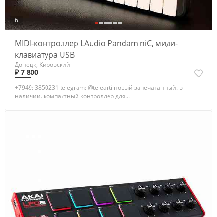
6
MIDI-контроллер LAudio PandaminiC, миди-
клавиатура USB
Донецк, Кировский
₽ 7 800
+7949: 3850231 telegram: @telearti новый запечатанный. в
наличии. компактный контроллер для...