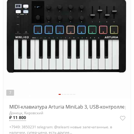
7
MIDI-клавиатура Arturia MiniLab 3, USB-контроллер
Донецк, Кировский
₽ 11 800
+7949: 3850231 telegram: @telearti новые запечатанные. в
наличии. супер-цена. есть другие...