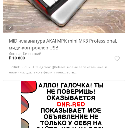
5
MIDI-клавиатура AKAI MPK mini MK3 Professional,
миди-контроллер USB
Донецк, Кировский
₽ 10 800
+7949: 3850231 telegram: @telearti новые запечатанные. в
наличии. сделано в филиппинах. есть...