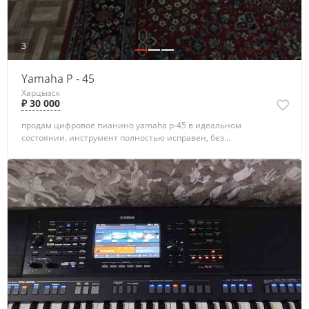
3
Yamaha P - 45
Харцызск
₽ 30 000
продам цифровое пианино yamaha p-45 в идеальном
состоянии. инструмент полностью исправен, без...