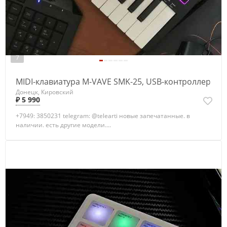
7
MIDI-клавиатура M-VAVE SMK-25, USB-контроллер
Донецк, Кировский
₽ 5 990
+7949: 3850231 telegram: @telearti новые запечатанные. в
наличии. есть другие модели....