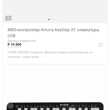
8
MIDI-контроллер Arturia KeyStep 37, клавиатура,
USB
Донецк, Кировский
₽ 19 800
+7949: 3850231 telegram: @telearti новые запечатанные. в
наличии. супер-цена....