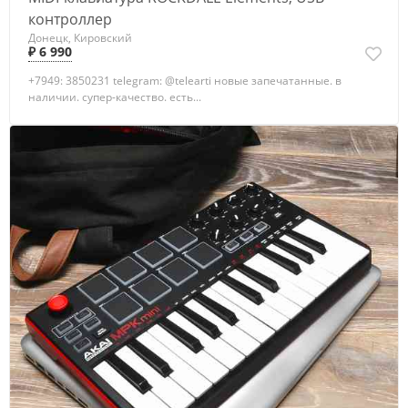
контроллер
Донецк, Кировский
₽ 6 990
+7949: 3850231 telegram: @telearti новые запечатанные. в
наличии. супер-качество. есть...