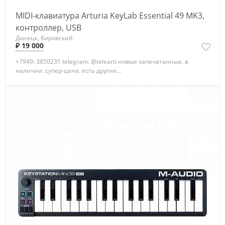
MIDI-клавиатура Arturia KeyLab Essential 49 MK3,
контроллер, USB
Донецк, Кировский
₽ 19 000
+7949: 3850231 telegram: @telearti новые запечатанные. в
наличии. супер-цена. есть другие...