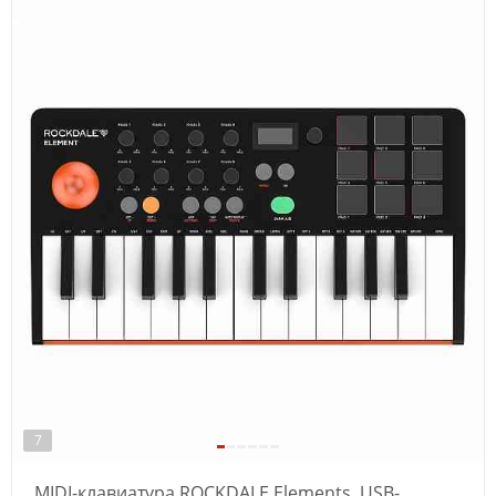
7
MIDI-клавиатура ROCKDALE Elements, USB-