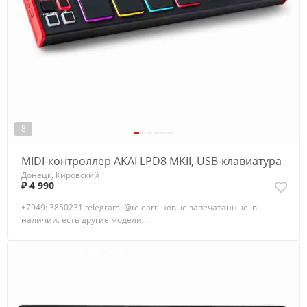
8
MIDI-контроллер AKAI LPD8 MKII, USB-клавиатура
Донецк, Кировский
₽ 4 990
+7949: 3850231 telegram: @telearti новые запечатанные. в
наличии. есть другие модели....