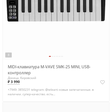
8
MIDI-клавиатура M-VAVE SMK-25 MINI, USB-
контроллер
Донецк, Кировский
₽ 3 990
+7949: 3850231 telegram: @telearti новые запечатанные. в
наличии. супер-качество. есть...