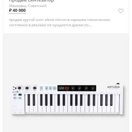
Макеевка, Советский
₽ 40 000
продам крутой синт alesis micron в хорошем техническом
состоянии в рекламе не нуждается думаю по...