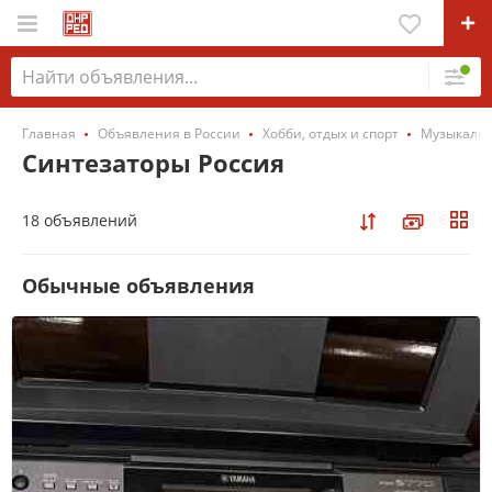
Главная
Объявления в России
Хобби, отдых и спорт
Музыкальн
Синтезаторы Россия
18 объявлений
Обычные объявления