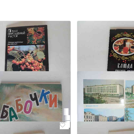
6
 открыток "Ваш
Набор открыток "Блю
адебный участок.
кухни"
Донецк, Киевский
ственные растения"
 Киевский
₽ 50
2