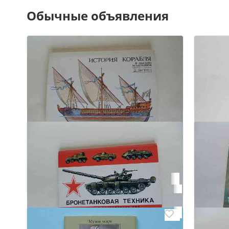
Обычные объявления
6
5
Набор открыток "История корабля.
Набор
Выпуск 2"
приус
Донецк, Киевский
Лекар
Донецк,
₽ 200
₽ 50
6
4