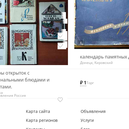
6
 открыток "Кемерово"
Набор открыток "Ив
 Киевский
Шишкин"
 открыток "Лекарственные
Донецк, Киевский
ия. Выпуск 5""
₽ 40
 Киевский
6
календарь памятных 
Донецк, Кировский
ы открыток с
нальными блюдами и
₽ 1
Торг
тами.
ка
ъявления Россия
Карта сайта
Объявления
Карта регионов
Услуги