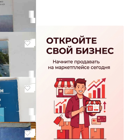
нецкий
енный музей"
осибрск"