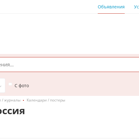
Объявления
Ус
С фото
 / журналы
Календари / постеры
оссия