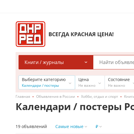
ВСЕГДА КРАСНАЯ ЦЕНА!
Книги / журналы
Выберите категорию
Цена
Состояние
Календари / постеры
Не важно
Не важно
Главная
Объявления в России
Хобби, отдых и спорт
Книги
Календари / постеры Р
19 объявлений
Самые новые
₽