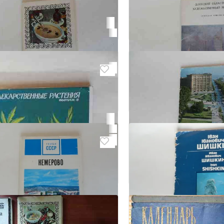
 открыток Бабочки
4 открытки "Магадан"
 Киевский
Донецк, Киевский
₽ 20
6
 открыток "Блюда
Набор открыток "До
нской кухни"
областной художеств
 Киевский
Донецк, Киевский
₽ 50
Торг
6
Набор открыток "Нов
Донецк, Киевский
₽ 40