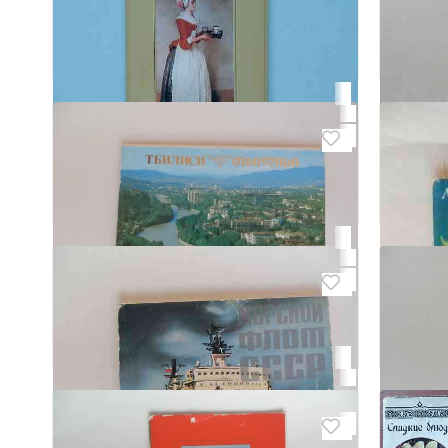
Набор открыток"Бронетанковая
Набор
Донецк,
техника советских вооружённых
сил"
Донецк, Киевский
₽ 200
₽ 100
8
5
Набор открыток "Дрезденская
Набор
картинная галерея"
грузи
Донецк, Киевский
Донецк,
₽ 50
₽ 50
6
Набор открыток "Тбилиси"
Донецк, Киевский
₽ 50