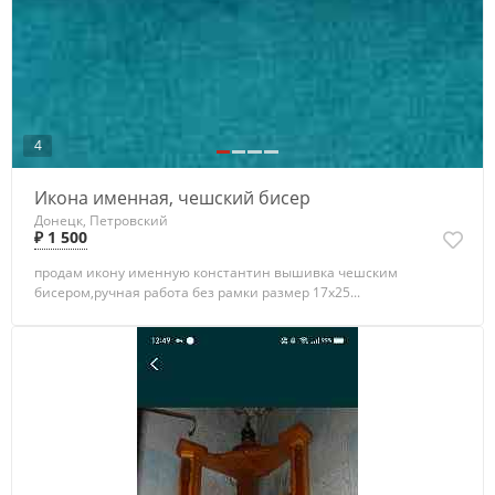
4
Икона именная, чешский бисер
Донецк, Петровский
₽ 1 500
продам икону именную константин вышивка чешским
бисером,ручная работа без рамки размер 17х25...