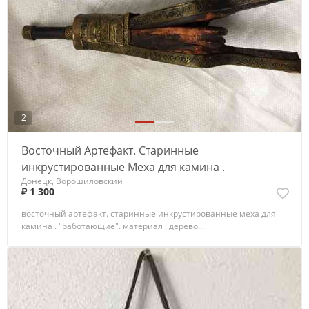
2
Восточный Артефакт. Старинные
инкрустированные Меха для камина .
Донецк, Ворошиловский
₽ 1 300
восточный артефакт. старинные инкрустированные меха для
камина . "работающие". материал : дерево...