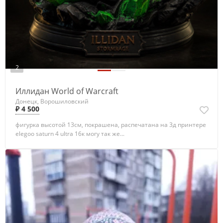
2
Иллидан World of Warcraft
Донецк, Ворошиловский
₽ 4 500
фигурка высотой 13см, покрашена, распечатана на 3д принтере
elegoo saturn 4 ultra 16к могу так же...