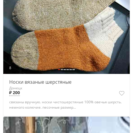
8
Носки вязаные шерстяные
Донецк
₽ 200
связаны вручную. носки чистошерстяные 100% овечья шерсть.
немного колючие. песочные размер...