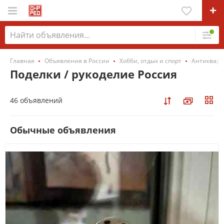
Главная
Объявления в России
Хобби, отдых и спорт
Антиквари
Поделки / рукоделие Россия
46 объявлений
Обычные объявления