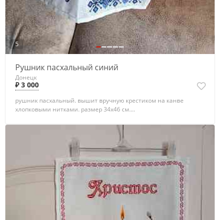
5
Рушник пасхальный синий
Донецк
₽ 3 000
рушник пасхальный. вышит вручную крестиком на канве
хлопковыми нитками. размер 34х46 см....