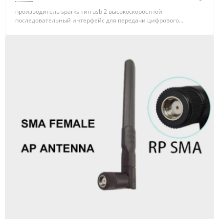
производитель sparks тип usb 2 высокоскоростной
последовательный интерфейс для передачи цифрового...