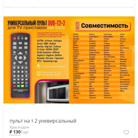
пульт на т 2 уневирсальный
Краснодон
₽ 130
Торг