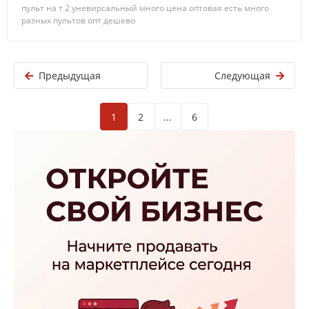
пульт на т 2 уневирсальный много цена оптовая есть много
разных пультов опт дешево
Предыдущая
Следующая
1
2
...
6