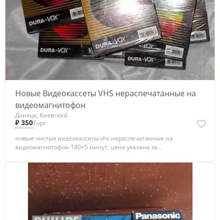
Новые Видеокассеты VHS нераспечатанные на
видеомагнитофон
Донецк, Киевский
₽ 350
Торг
новые чистые видеокассеты vhs нераспечатанные на
видеомагнитофон 180+5 минут, цена указана за...