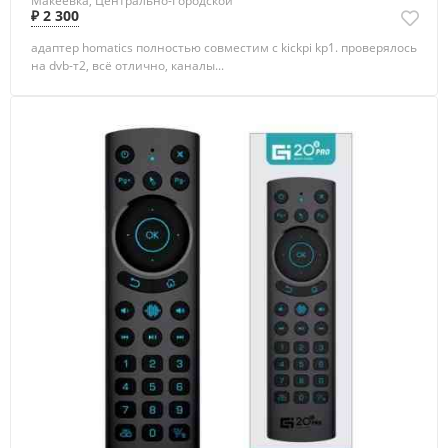
Макеевка, Центрально-Городской
₽ 2 300
адаптер homatics полностью совместим с kickpi kp1. проверялось
на dvb-т2, всё отлично, каналы...