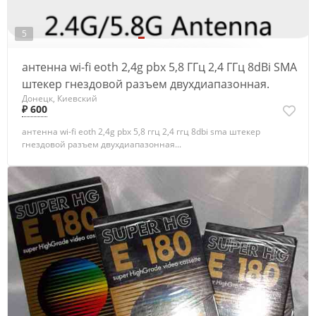
5
антенна wi-fi eoth 2,4g pbx 5,8 ГГц 2,4 ГГц 8dBi SMA
штекер гнездовой разъем двухдиапазонная.
Донецк, Киевский
₽ 600
антенна wi-fi eoth 2,4g pbx 5,8 ггц 2,4 ггц 8dbi sma штекер
гнездовой разъем двухдиапазонная...