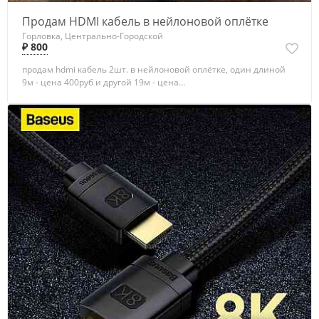
Продам HDMI кабель в нейлоновой оплётке
Горловка, Центрально-Городской
₽ 800
продам hdmi кабель 2шт. в нейлоновой оплётке, один длиной
9м - цена 400руб и другой 19м - цена...