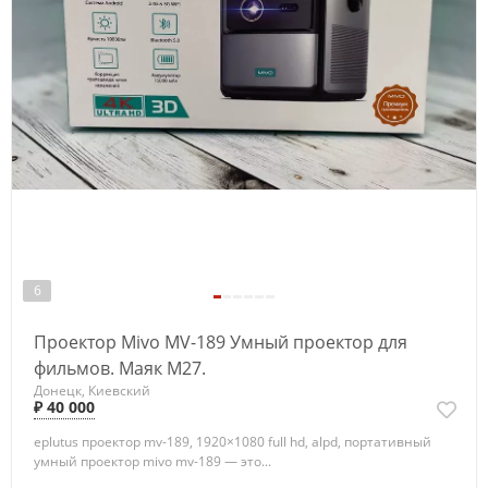
6
Проектор Mivo MV-189 Умный проектор для
фильмов. Маяк М27.
Донецк, Киевский
₽ 40 000
eplutus проектор mv-189, 1920×1080 full hd, alpd, портативный
умный проектор mivo mv-189 — это...