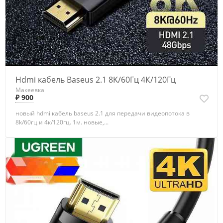
Hdmi кабель Baseus 2.1 8K/60Гц 4К/120Гц
Макеевка
₽ 900
новый hdmi кабель baseus 2.1 для передачи видеопотока в
8k/60гц и 4к/120гц. 1м. новые,...