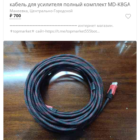
кабель для усилителя полный комплект MD-K8GA
Макеевка, Центрально-Городской
₽ 700
➖➖➖➖➖➖➖➖➖➖➖➖➖➖➖➖➖➖➖➖➖➖➖➖ интернет магазин.
⚜️topmarket⚜️ сайт-https://t.me/topmarket555bot...