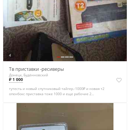
4
Тв приставки -ресиверы
Донецк, Будённовский
₽ 1 000
тутесть и новый спутниковый тайгер.-1000₽ и новая т2
опенбокс приставка тоже 1000 и еще рабочие 2...