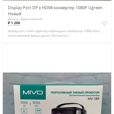
Display Port DP к HDMI конвертер 1080P Ugreen
Новый
Донецк, Будённовский
₽ 1 200
display port к hdmi адаптер переходник конвертер 1080р 60гц
качественный брэнд ugreen абсолютно...