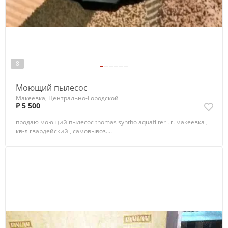
8
Моющий пылесос
Макеевка, Центрально-Городской
₽ 5 500
продаю моющий пылесос thomas syntho aquafilter . г. макеевка ,
кв-л гвардейский , самовывоз....