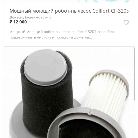
Мощный моющий робот-пылесос Collfort CF-3205
Донецк, Будённовский
₽ 12 000
мощный моющий робот-пылесос collfortcf-3205 способен
поддерживать чистоту и порядок в доме на...