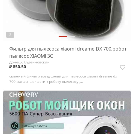
2
Фильтр для пылесоса xiaomi dreame DX 700,робот
пылесос XIAOMI 3C
Донецк, Будённовский
₽ 850.50
сменный фильтр воздушный для пылесоса xiaomi dreame dx
700. запасные части к роботу пылесосу ,...