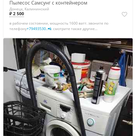
Пылесос Самсунг с контейнером
Донецк, Калининский
₽ 2 500
в рабочем состоянии, мощность 1600 ватт. звоните по
телефону
+79493530..📲
. смотрите также другие...