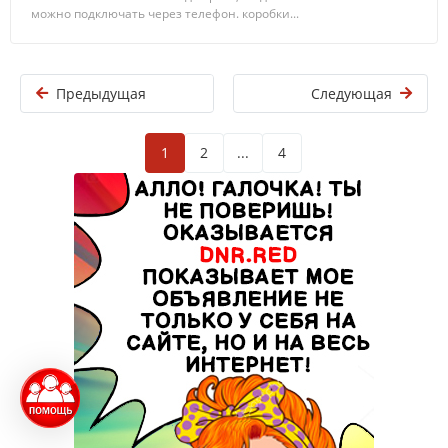
можно подключать через телефон. коробки...
Предыдущая
Следующая
1
2
...
4