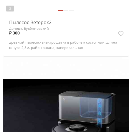
3
Пылесос Ветерок2
Донецк, Будённовский
₽ 300
древний пылесос- электрощетка в рабочем состоянии. длина
шнура 2,8м. район ашана, заперевальная