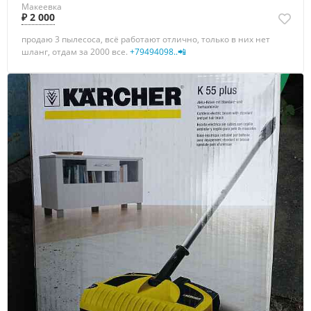
Макеевка
₽ 2 000
продаю 3 пылесоса, всё работают отлично, только в них нет
шланг, отдам за 2000 все.
+79494098..📲