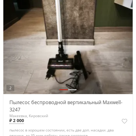
2
Пылесос беспроводной вертикальный Maxwell-
3247
Макеевка, Кировский
₽ 2 000
пылесос в хорошем состоянии, есть две доп. насадки. два
режима, до 35 мин работы. также смотрите...