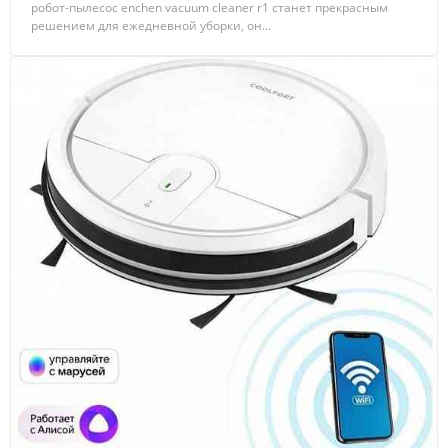
робот-пылесос enchen vacuum cleaner r1 станет прекрасным
решением для ежедневной уборки, он...