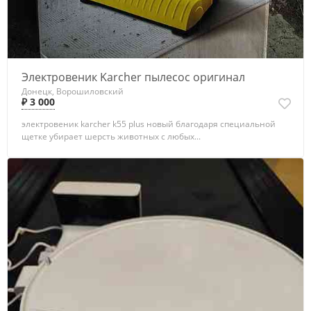
Электровеник Karcher пылесос оригинал
Донецк, Ворошиловский
₽ 3 000
электровеник karcher k55 plus новый благодаря специальной
щетке убирает шерсть животных с любых...