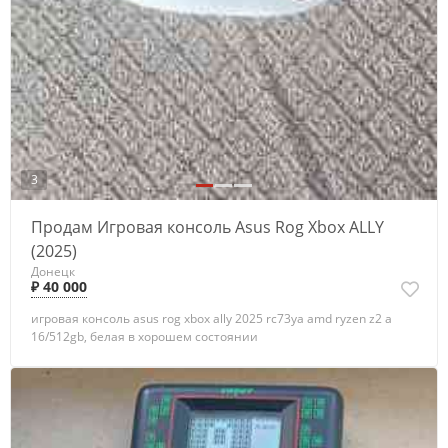
3
Продам Игровая консоль Asus Rog Xbox ALLY
(2025)
Донецк
₽ 40 000
игровая консоль asus rog xbox ally 2025 rc73ya amd ryzen z2 a
16/512gb, белая в хорошем состоянии