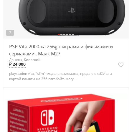
7
PSP Vita 2000-ка 256g с играми и фильмами и
сериалами . Маяк М27.
Донецк, Киевский
₽ 24 000
playstation vita, "slim"-модель. взломана, продаю с sd2vita и
картой памяти на 256 гигабайт. могу...