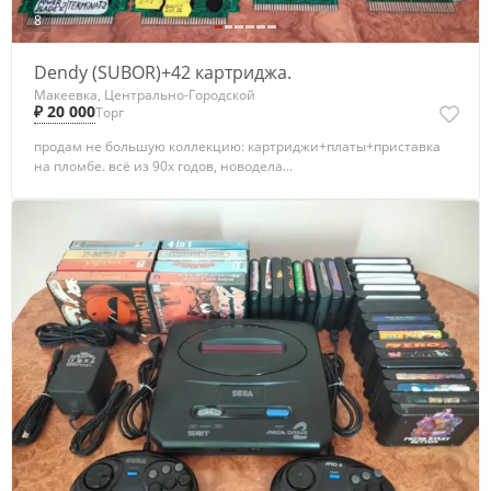
8
Dendy (SUBOR)+42 картриджа.
Макеевка, Центрально-Городской
₽ 20 000
Торг
продам не большую коллекцию: картриджи+платы+приставка
на пломбе. всё из 90х годов, новодела...