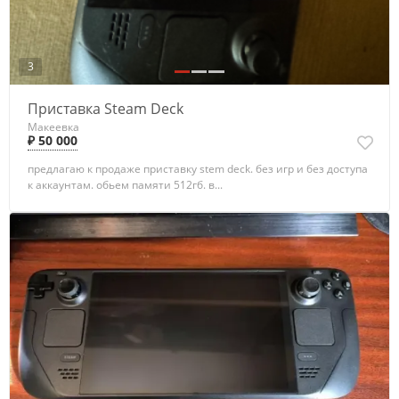
3
Приставка Steam Deck
Макеевка
₽ 50 000
предлагаю к продаже приставку stem deck. без игр и без доступа
к аккаунтам. обьем памяти 512гб. в...