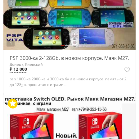
4
PSP 3000-ка 2-128Gb. в новом корпусе. Маяк М27.
Донецк, Киевский
₽ 12 000
psp 1000-ка 2000-ка и 3000-ка бу и в новом корпусе. память от 2
до 128gb. прошитая с играми....