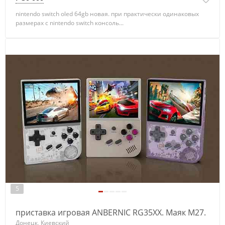
nintendo switch oled 64gb новая. при практически одинаковых
размерах с nintendo switch консоль...
5
приставка игровая ANBERNIC RG35XX. Маяк М27.
Донецк, Киевский