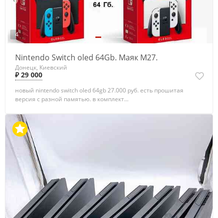
4
Nintendo Switch oled 64Gb. Маяк М27.
Донецк, Киевский
₽ 29 000
новый nintendo switch oled 64gb 27.000 руб. есть прошитая
версия с разной памятью. в комплект...