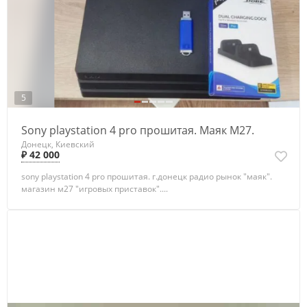
5
Sony playstation 4 pro прошитая. Маяк М27.
Донецк, Киевский
₽ 42 000
sony playstation 4 pro прошитая. г.донецк радио рынок "маяк".
магазин м27 "игровых приставок"....