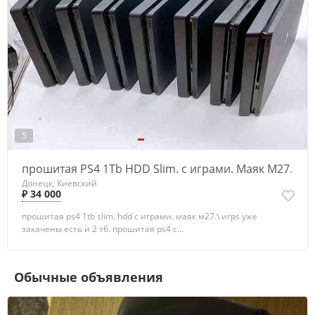
5
прошитая PS4 1Tb HDD Slim. с играми. Маяк М27.
Донецк, Киевский
₽ 34 000
прошитая ps4 1tb slim. hdd с играми. маяк м27.\ игрs уже
закачены есть и 2 тб. прошитая ps4 с...
Обычные объявления