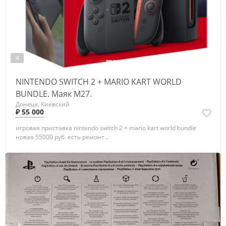
4
NINTENDO SWITCH 2 + MARIO KART WORLD
BUNDLE. Маяк М27.
Донецк, Киевский
₽ 55 000
игровая приставка nintendo switch 2 + mario kart world bundle
новая 55000 руб. есть ремонт...