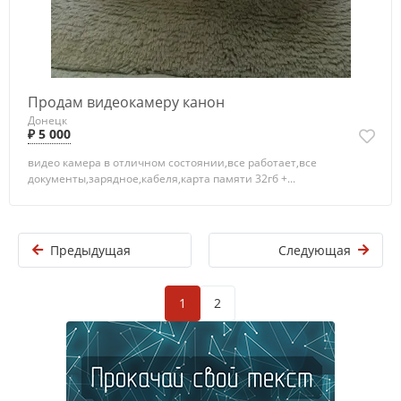
Продам видеокамеру канон
Донецк
₽ 5 000
видео камера в отличном состоянии,все работает,все
документы,зарядное,кабеля,карта памяти 32гб +...
Предыдущая
Следующая
1
2