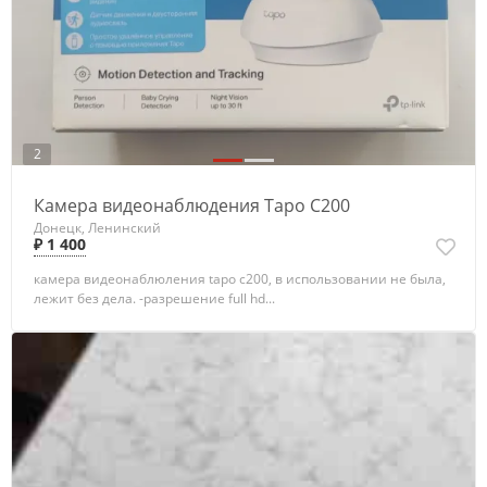
2
Камера видеонаблюдения Tapo C200
Донецк, Ленинский
₽ 1 400
камера видеонаблюления tapo c200, в использовании не была,
лежит без дела. -разрешение full hd...