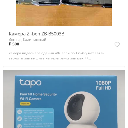
Камера Z -ben ZB-B5003B
Донецк, Калининский
₽ 500
камера видеонаблюдения ч/б. если по +7949у нет связи
звоните или пишите на телеграмм или мах +7...