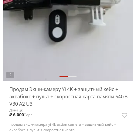
2
Продам Экшн-камеру Yi 4K + защитный кейс +
аквабокс + пульт + скоростная карта памяти 64GB
V30 A2 U3
Донецк
₽ 6 000
Торг
продам экшн-камера yi 4k action camera + защитный кейс +
аквабокс + пульт + скоростная карта...