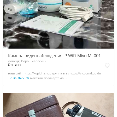
Камера видеонаблюдения IP WiFi Mivo Mi-001
Донецк, Ворошиловский
₽ 2 700
наш сайт https://kupidn.shop группа в вк https://vk.com/kupidn
+79493672..📲
магазин по ул.артёма,...