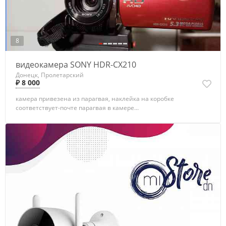
8
видеокамера SONY HDR-CX210
Донецк, Пролетарский
₽ 8 000
камера привезена из парагвая, наклейка на коробке
соответствует-почте парагвая в камере...