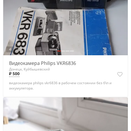
4
Видеокамера Philips VKR6836
Донецк, Куйбышевский
₽ 500
видеокамера philips vkr6836 в рабочем состоянии без б\п и
аккумулятора.