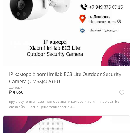
IP камера Xiaomi Imilab EC3 Lite Outdoor Security
Camera (CMSXJ40A) EU
Донецк
₽ 4 650
круглосуточная цветная съемка ip-камера xiaomi imilab ec3 lite
cmsxj40a — оснащена технологией...