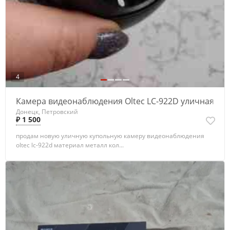
4
Камера видеонаблюдения Oltec LC-922D уличная
Донецк, Петровский
₽ 1 500
продам новую уличную купольную камеру видеонаблюдения
oltec lc-922d материал металл кол...