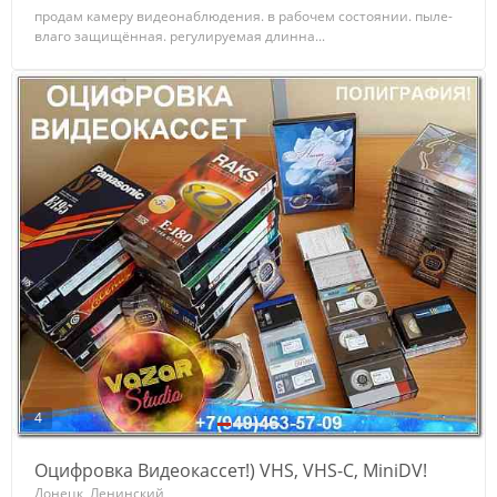
продам камеру видеонаблюдения. в рабочем состоянии. пыле-
влаго защищённая. регулируемая длинна...
4
Оцифровка Видеокассет!) VHS, VHS-C, MiniDV!
Донецк, Ленинский