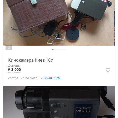
8
Кинокамера Киев 16У
Донецк
₽ 3 000
состояние по фото.
+79494018..📲