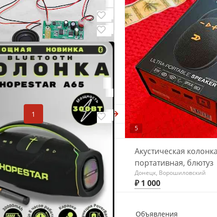
Макеевка, Червоногвардей
ка
₽ 12 800
₽ 4 500
0
з модуль с динамиком
ущая
1
2
Следующая
5
Акустическая колонк
портативная, блютуз
Донецк, Ворошиловский
₽ 1 000
Россия
Карта сайта
Объявления