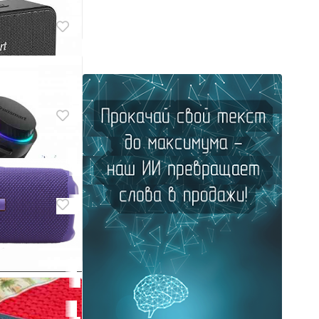
олонка
 мини
а Tronsmart
k. Маяк М27.
а Tronsmart