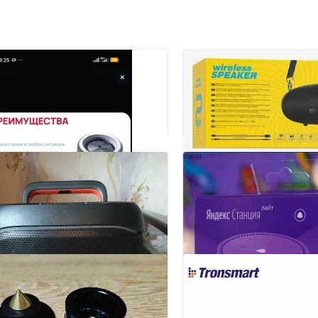
2
Колонка портативная
BR12