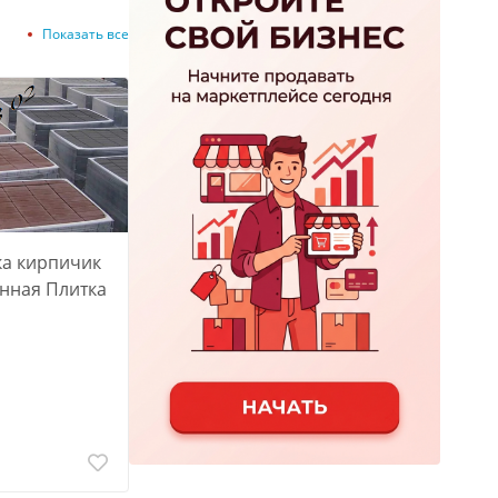
Показать все
ка кирпичик
нная Плитка