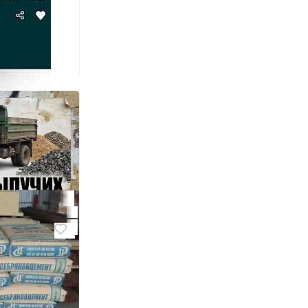
овые
дской