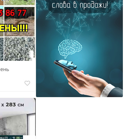
леум
бень