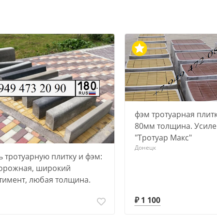
фэм тротуарная плит
80мм толщина. Усиле
"Тротуар Макс"
Донецк
ь тротуарную плитку и фэм:
орожная, широкий
тимент, любая толщина.
₽ 1 100