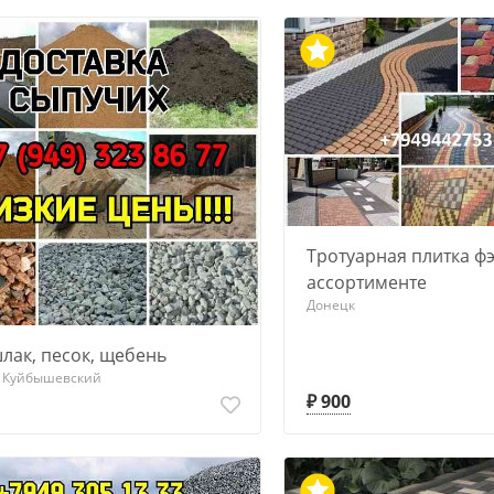
Тротуарная плитка ф
ассортименте
Донецк
лак, песок, щебень
, Куйбышевский
₽ 900