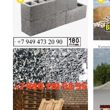
Обычные объявления
Купит
отвал
Донецк. Шлакоблок со склада
Донецк
производителя, выгодные цены
высокое качество.
₽ 800
Донецк
₽ 120