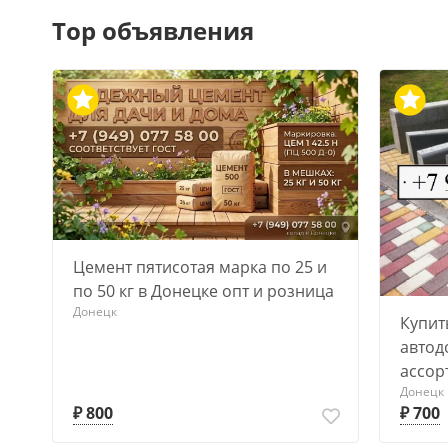
Top объявления
Цемент пятисотая марка по 25 и
по 50 кг в Донецке опт и розница
Донецк
Купит
автод
ассор
Донецк
₽ 800
₽ 700