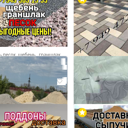
ь песок, щебень , граншлак,
. Перегной. Вывоз мусора.
Плитка фэм "Кирпичи
, Куйбышевский
- со склада производ
Донецк
₽ 850