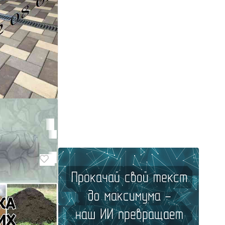
к" 213х105х45
ителя. Донецк.