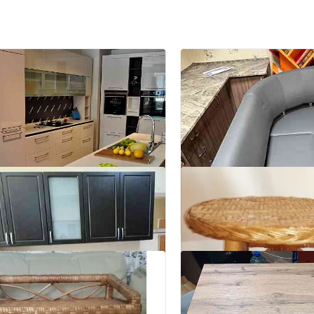
ю новую кухню HANAK
4
я)
, Ворошиловский