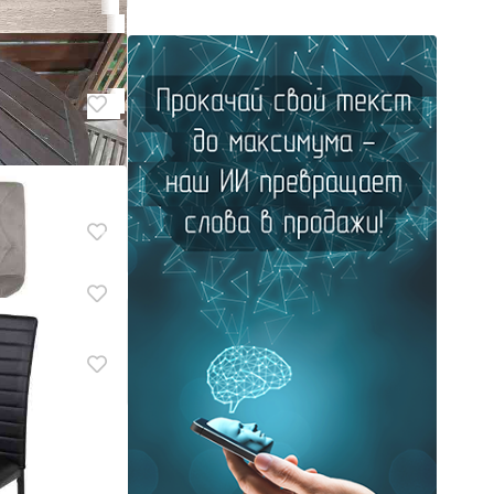
лок кожзам
е лофт
ский
атуральный