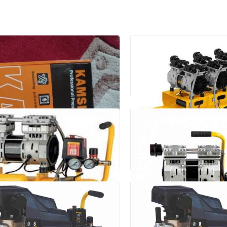
Компрессор безмасл
малошумный Denzel D
Донецк, Будённовский