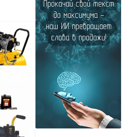
яный,
LS 1800/100