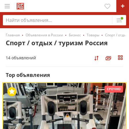
Главная
Объявления в России
Бизнес
Товары
Спорт / отдых
Спорт / отдых / туризм Россия
14 объявлений
Top объявления
СРОЧНО