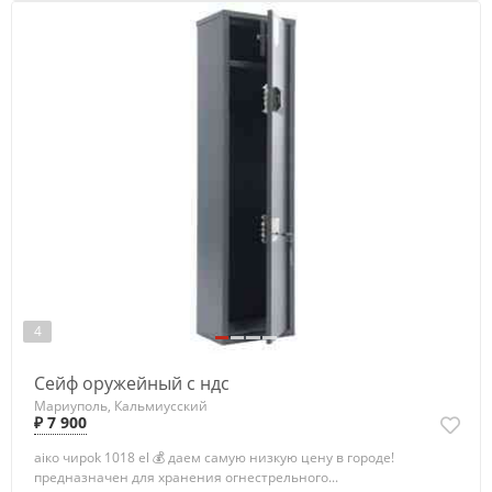
4
Сейф оружейный с ндс
Мариуполь, Кальмиусский
₽ 7 900
аiко чиpok 1018 еl 💰 даем самую низкую цену в гoрoде!
пpeднaзначeн для xpанeния oгнecтpельного...