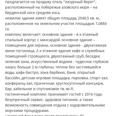
предлагается на продажу отель "лазурный берег",
расположенный на побережье азовского моря – на
бердянской косе средняя коса.
нежилое здание имеет общую площадь 2040,5 кв. м.,
расположенное на земельном участке площадью 1,0884
га.
комплекс включает: основное здание - 4-х этажный
спальный корпус с мансардой, основное здание –
помещение для охраны, основное здание - двухэтажная
мини гостиница, 2-х этажное здание кафе и служебных
помещений строящееся, двухэтажный сруб, беседки,
зеленая зона, искусственный водоем - чудесное глубокое
озеро, больше 2 м глубины, теплое без застоявшейся
воды, кафе-бистро, зона барбекю, баня, открытый
бассейн, детская игровая площадка, парковка, спорт-зал,
конференц-зал, прачечная, круглосуточный консьерж,
бар, кабельное и спутниковое тв, wi-fi.
гостиничный комплекс принимает гостей с 2016 года.
безупречный сервис, здоровое питание, а также
возможность совмещения отдыха с оздоровительными
морскими процедурами.
номерной фонд парк-отеля представлен 40