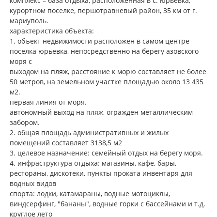
комплекс – база отдыха, расположенная в с. юрьевка,
курортном поселке, першотравневый район, 35 км от г.
мариуполь.
характеристика объекта:
1. объект недвижимости расположен в самом центре
поселка юрьевка, непосредственно на берегу азовского
моря с
выходом на пляж, расстояние к морю составляет не более
50 метров, на земельном участке площадью около 13 435
м2.
первая линия от моря.
автономный выход на пляж, огражден металлическим
забором.
2. общая площадь административных и жилых
помещений составляет 3138,5 м2
3. целевое назначение: семейный отдых на берегу моря.
4. инфраструктура отдыха: магазины, кафе, бары,
рестораны, дискотеки, пункты проката инвентаря для
водных видов
спорта: лодки, катамараны, водные мотоциклы,
виндсерфинг, "бананы", водные горки с бассейнами и т.д.
круглое лето