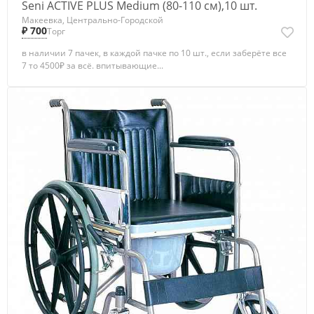
Seni ACTIVE PLUS Medium (80-110 см),10 шт.
Макеевка, Центрально-Городской
₽ 700
Торг
в наличии 7 пачек, в каждой пачке по 10 шт., если заберёте все
7 то 4500₽ за всё. впитывающие...