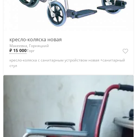
кресло-коляска новая
Макеевка, Горняцкий
₽ 15 000
Торг
кресло-коляска с санитарным устройством новая +санитарный
стул